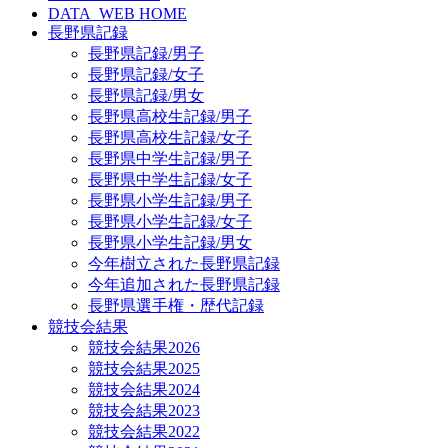
DATA_WEB HOME
長野県記録
長野県記録/男子
長野県記録/女子
長野県記録/男女
長野県高校生記録/男子
長野県高校生記録/女子
長野県中学生記録/男子
長野県中学生記録/女子
長野県小学生記録/男子
長野県小学生記録/女子
長野県小学生記録/男女
今年樹立された長野県記録
今年追加された長野県記録
長野県選手権・歴代記録
競技会結果
競技会結果2026
競技会結果2025
競技会結果2024
競技会結果2023
競技会結果2022