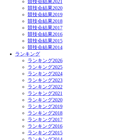
競技会結果2021
競技会結果2020
競技会結果2019
競技会結果2018
競技会結果2017
競技会結果2016
競技会結果2015
競技会結果2014
ランキング
ランキング2026
ランキング2025
ランキング2024
ランキング2023
ランキング2022
ランキング2021
ランキング2020
ランキング2019
ランキング2018
ランキング2017
ランキング2016
ランキング2015
ランキング2014