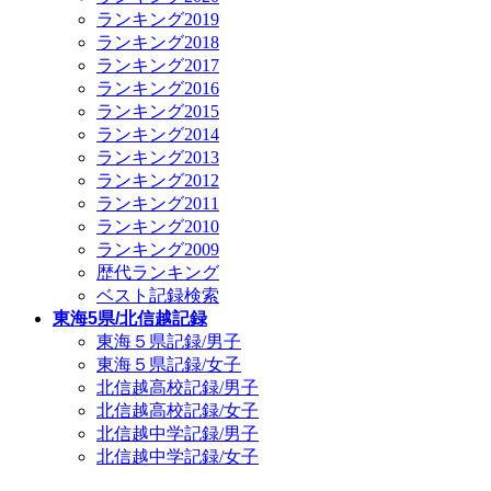
ランキング2019
ランキング2018
ランキング2017
ランキング2016
ランキング2015
ランキング2014
ランキング2013
ランキング2012
ランキング2011
ランキング2010
ランキング2009
歴代ランキング
ベスト記録検索
東海5県/北信越記録
東海５県記録/男子
東海５県記録/女子
北信越高校記録/男子
北信越高校記録/女子
北信越中学記録/男子
北信越中学記録/女子