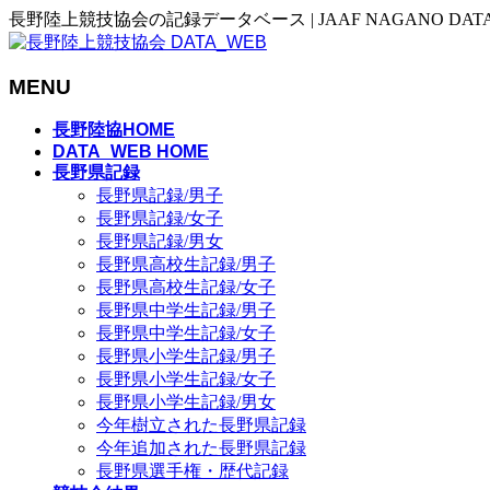
長野陸上競技協会の記録データベース | JAAF NAGANO DAT
MENU
メ
長野陸協HOME
ニ
DATA_WEB HOME
長野県記録
ュ
長野県記録/男子
ー
長野県記録/女子
を
長野県記録/男女
飛
長野県高校生記録/男子
ば
長野県高校生記録/女子
す
長野県中学生記録/男子
長野県中学生記録/女子
長野県小学生記録/男子
長野県小学生記録/女子
長野県小学生記録/男女
今年樹立された長野県記録
今年追加された長野県記録
長野県選手権・歴代記録