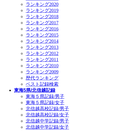
ランキング2020
ランキング2019
ランキング2018
ランキング2017
ランキング2016
ランキング2015
ランキング2014
ランキング2013
ランキング2012
ランキング2011
ランキング2010
ランキング2009
歴代ランキング
ベスト記録検索
東海5県/北信越記録
東海５県記録/男子
東海５県記録/女子
北信越高校記録/男子
北信越高校記録/女子
北信越中学記録/男子
北信越中学記録/女子