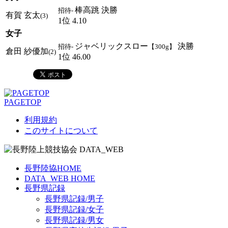
棒高跳 決勝
招待-
有賀 玄太
(3)
1位 4.10
女子
ジャベリックスロー
決勝
招待-
【300g】
倉田 紗優加
(2)
1位 46.00
PAGETOP
利用規約
このサイトについて
長野陸協HOME
DATA_WEB HOME
長野県記録
長野県記録/男子
長野県記録/女子
長野県記録/男女