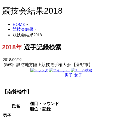
競技会結果2018
HOME
»
競技会結果
»
競技会結果2018
2018年
選手記録検索
2018/09/02
第69回諏訪地方陸上競技選手権大会 【茅野市】
男子
女子
男女
【南箕輪中】
種目・ラウンド
氏名
順位・記録
男子