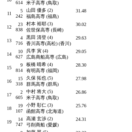
614
米子高専 (鳥取)
山田 優多 (2)
5
31.48
11
242
福島高専 (福島)
村本 裕耶 (3)
23
30.02
12
838
佐世保高専 (長崎)
黒田 清登 (4)
4
29.63
13
716
香川高専(高松) (香川)
呉李 寅 (4)
10
29.05
14
627
広島商船高専 (広島)
板橋 晴希 (4)
9
28.30
15
814
有明高専 (福岡)
久保 拓也 (5)
15
27.98
16
318
群馬高専 (群馬)
中村 将大 (5)
2
26.86
17
605
米子高専 (鳥取)
小野 彰仁 (3)
19
25.76
18
107
函館高専 (北海道)
高瀬 玄渉 (2)
14
24.31
19
747
弓削商船 (愛媛)