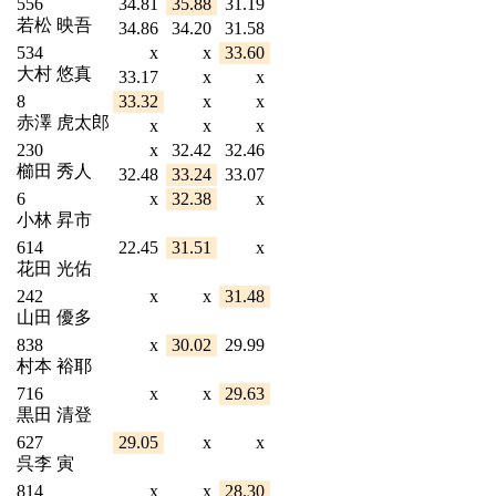
556
34.81
35.88
31.19
若松 映吾
34.86
34.20
31.58
534
x
x
33.60
大村 悠真
33.17
x
x
8
33.32
x
x
赤澤 虎太郎
x
x
x
230
x
32.42
32.46
櫛田 秀人
32.48
33.24
33.07
6
x
32.38
x
小林 昇市
614
22.45
31.51
x
花田 光佑
242
x
x
31.48
山田 優多
838
x
30.02
29.99
村本 裕耶
716
x
x
29.63
黒田 清登
627
29.05
x
x
呉李 寅
814
x
x
28.30