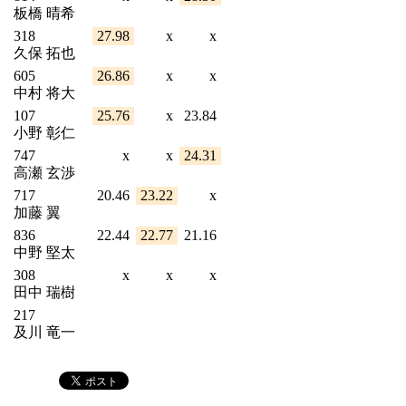
板橋 晴希
318
27.98
x
x
久保 拓也
605
26.86
x
x
中村 将大
107
25.76
x
23.84
小野 彰仁
747
x
x
24.31
高瀬 玄渉
717
20.46
23.22
x
加藤 翼
836
22.44
22.77
21.16
中野 堅太
308
x
x
x
田中 瑞樹
217
及川 竜一