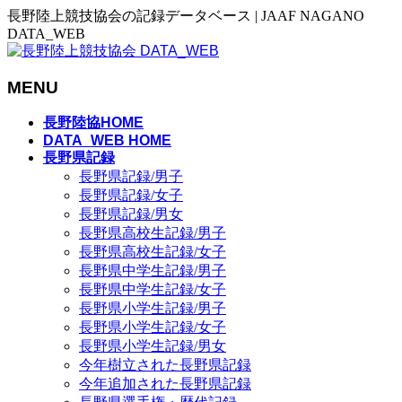
長野陸上競技協会の記録データベース | JAAF NAGANO
DATA_WEB
MENU
メ
長野陸協HOME
ニ
DATA_WEB HOME
長野県記録
ュ
長野県記録/男子
ー
長野県記録/女子
を
長野県記録/男女
飛
長野県高校生記録/男子
ば
長野県高校生記録/女子
す
長野県中学生記録/男子
長野県中学生記録/女子
長野県小学生記録/男子
長野県小学生記録/女子
長野県小学生記録/男女
今年樹立された長野県記録
今年追加された長野県記録