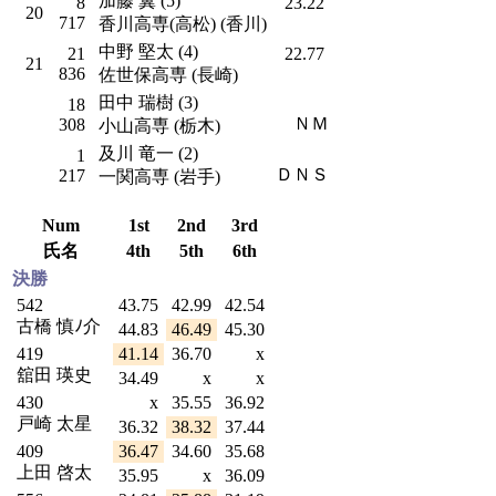
加藤 翼 (5)
8
23.22
20
717
香川高専(高松) (香川)
中野 堅太 (4)
21
22.77
21
836
佐世保高専 (長崎)
田中 瑞樹 (3)
18
ＮＭ
308
小山高専 (栃木)
及川 竜一 (2)
1
ＤＮＳ
217
一関高専 (岩手)
Num
1st
2nd
3rd
氏名
4th
5th
6th
決勝
542
43.75
42.99
42.54
古橋 慎ﾉ介
44.83
46.49
45.30
419
41.14
36.70
x
舘田 瑛史
34.49
x
x
430
x
35.55
36.92
戸崎 太星
36.32
38.32
37.44
409
36.47
34.60
35.68
上田 啓太
35.95
x
36.09