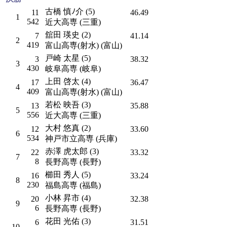
古橋 慎ﾉ介 (5)
11
46.49
1
542
近大高専 (三重)
舘田 瑛史 (2)
7
41.14
2
419
富山高専(射水) (富山)
戸崎 太星 (5)
3
38.32
3
430
岐阜高専 (岐阜)
上田 啓太 (4)
17
36.47
4
409
富山高専(射水) (富山)
若松 映吾 (3)
13
35.88
5
556
近大高専 (三重)
大村 悠真 (2)
12
33.60
6
534
神戸市立高専 (兵庫)
赤澤 虎太郎 (3)
22
33.32
7
8
長野高専 (長野)
櫛田 秀人 (5)
16
33.24
8
230
福島高専 (福島)
小林 昇市 (4)
20
32.38
9
6
長野高専 (長野)
花田 光佑 (3)
6
31.51
10