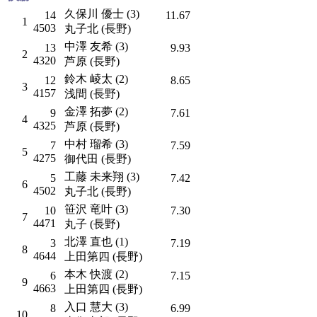
久保川 優士 (3)
14
11.67
1
4503
丸子北 (長野)
中澤 友希 (3)
13
9.93
2
4320
芦原 (長野)
鈴木 崚太 (2)
12
8.65
3
4157
浅間 (長野)
金澤 拓夢 (2)
9
7.61
4
4325
芦原 (長野)
中村 瑠希 (3)
7
7.59
5
4275
御代田 (長野)
工藤 未来翔 (3)
5
7.42
6
4502
丸子北 (長野)
笹沢 竜叶 (3)
10
7.30
7
4471
丸子 (長野)
北澤 直也 (1)
3
7.19
8
4644
上田第四 (長野)
本木 快渡 (2)
6
7.15
9
4663
上田第四 (長野)
入口 慧大 (3)
8
6.99
10