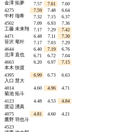
金澤 拓夢
7.57
7.61
7.60
4275
7.59
7.48
6.64
中村 瑠希
7.32
7.15
6.37
4502
7.09
6.93
7.36
工藤 未来翔
7.17
7.29
7.42
4471
6.48
7.11
7.30
笹沢 竜叶
7.17
7.03
7.29
4644
6.40
7.19
6.76
北澤 直也
6.71
6.72
7.04
4663
6.20
6.97
7.15
本木 快渡
4395
6.99
6.73
6.63
入口 慧大
4014
4.60
4.96
4.71
菊池 拓斗
4123
4.48
4.53
4.84
渡辺 湧真
4075
4.81
4.60
4.21
鷹野 羽也斗
4523