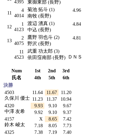
4395
東御東部 (長野)
菊池 拓斗 (1)
4
4.96
11
4014
南牧 (長野)
渡辺 湧真 (1)
1
4.84
12
4123
中込 (長野)
鷹野 羽也斗 (2)
2
4.81
13
4075
野沢 (長野)
武重 功太郎 (3)
11
ＤＮＳ
4523
依田窪南部 (長野)
Num
1st
2nd
3rd
氏名
4th
5th
6th
決勝
4503
11.64
11.67
11.20
久保川 優士
11.23
11.37
10.94
4320
9.93
9.10
9.67
中澤 友希
9.92
9.10
9.37
4157
X
8.65
7.42
鈴木 崚太
7.18
8.05
7.73
4325
7.38
7.19
7.40