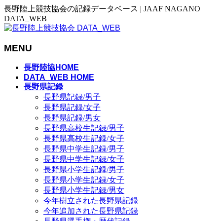
長野陸上競技協会の記録データベース | JAAF NAGANO
DATA_WEB
MENU
メ
長野陸協HOME
ニ
DATA_WEB HOME
長野県記録
ュ
長野県記録/男子
ー
長野県記録/女子
を
長野県記録/男女
飛
長野県高校生記録/男子
ば
長野県高校生記録/女子
す
長野県中学生記録/男子
長野県中学生記録/女子
長野県小学生記録/男子
長野県小学生記録/女子
長野県小学生記録/男女
今年樹立された長野県記録
今年追加された長野県記録