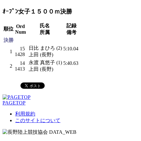
ｵｰﾌﾟﾝ女子１５００ｍ決勝
氏名
記録
Ord
順位
Num
所属
備考
決勝
日比 まひろ (2)
15
5:10.04
1
1428
上田 (長野)
永渡 真悠子 (1)
14
5:40.63
2
1413
上田 (長野)
PAGETOP
利用規約
このサイトについて