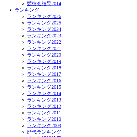
競技会結果2014
ランキング
ランキング2026
ランキング2025
ランキング2024
ランキング2023
ランキング2022
ランキング2021
ランキング2020
ランキング2019
ランキング2018
ランキング2017
ランキング2016
ランキング2015
ランキング2014
ランキング2013
ランキング2012
ランキング2011
ランキング2010
ランキング2009
歴代ランキング