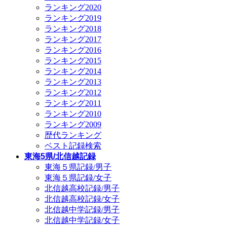
ランキング2020
ランキング2019
ランキング2018
ランキング2017
ランキング2016
ランキング2015
ランキング2014
ランキング2013
ランキング2012
ランキング2011
ランキング2010
ランキング2009
歴代ランキング
ベスト記録検索
東海5県/北信越記録
東海５県記録/男子
東海５県記録/女子
北信越高校記録/男子
北信越高校記録/女子
北信越中学記録/男子
北信越中学記録/女子