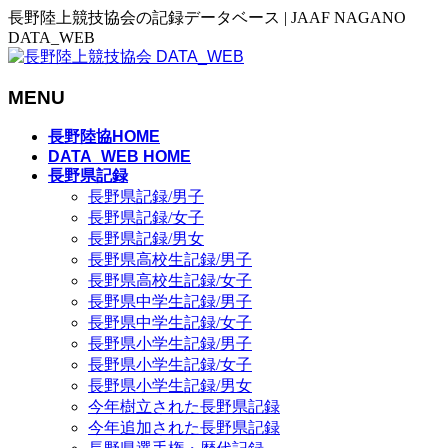
長野陸上競技協会の記録データベース | JAAF NAGANO
DATA_WEB
MENU
メ
長野陸協HOME
ニ
DATA_WEB HOME
長野県記録
ュ
長野県記録/男子
ー
長野県記録/女子
を
長野県記録/男女
飛
長野県高校生記録/男子
ば
長野県高校生記録/女子
す
長野県中学生記録/男子
長野県中学生記録/女子
長野県小学生記録/男子
長野県小学生記録/女子
長野県小学生記録/男女
今年樹立された長野県記録
今年追加された長野県記録