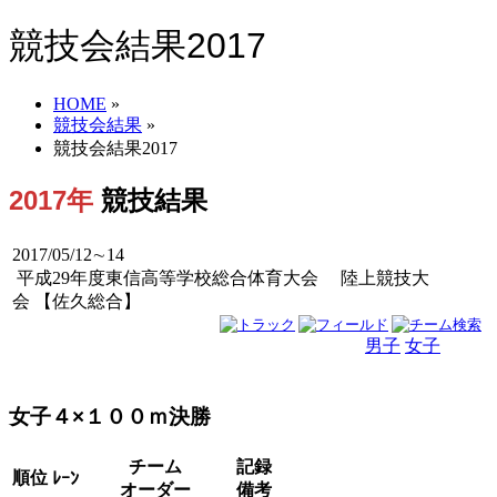
競技会結果2017
HOME
»
競技会結果
»
競技会結果2017
2017年
競技結果
2017/05/12∼14
平成29年度東信高等学校総合体育大会 陸上競技大
会 【佐久総合】
男子
女子
男女
女子４×１００ｍ決勝
チーム
記録
順位
ﾚｰﾝ
オーダー
備考