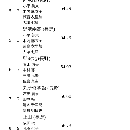
小平 美来
54.29
5
3
木内 麻衣子
武藤 衣里加
大塚 七星
野沢南高 (長野)
小平 美来
54.29
5
3
木内 麻衣子
武藤 衣里加
大塚 七星
野沢北 (長野)
青木 涼香
54.93
6
7
中村 葵
三浦 元海
佐藤 真由
丸子修学館 (長野)
石田 麗奈
56.60
7
2
田中 舞
清水 千亜紀
翠川 明日香
上田 (長野)
依田 梢
56.73
8
9
髙橋 桃子