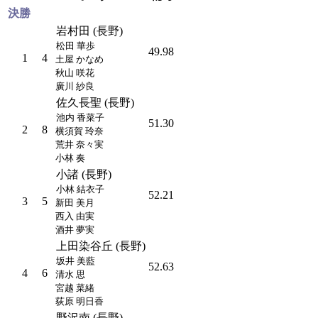
決勝
岩村田 (長野)
松田 華歩
49.98
1
4
土屋 かなめ
秋山 咲花
廣川 紗良
佐久長聖 (長野)
池内 香菜子
51.30
2
8
横須賀 玲奈
荒井 奈々実
小林 奏
小諸 (長野)
小林 結衣子
52.21
3
5
新田 美月
西入 由実
酒井 夢実
上田染谷丘 (長野)
坂井 美藍
52.63
4
6
清水 思
宮越 菜緒
荻原 明日香
野沢南 (長野)