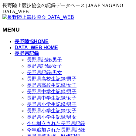
長野陸上競技協会の記録データベース | JAAF NAGANO
DATA_WEB
MENU
メ
長野陸協HOME
ニ
DATA_WEB HOME
長野県記録
ュ
長野県記録/男子
ー
長野県記録/女子
を
長野県記録/男女
飛
長野県高校生記録/男子
ば
長野県高校生記録/女子
す
長野県中学生記録/男子
長野県中学生記録/女子
長野県小学生記録/男子
長野県小学生記録/女子
長野県小学生記録/男女
今年樹立された長野県記録
今年追加された長野県記録