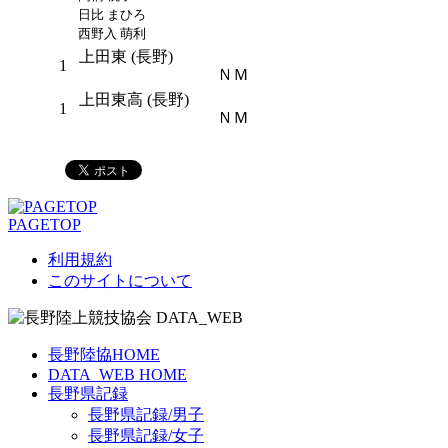
日比 まひろ
西野入 萌利
上田東 (長野)
1
ＮＭ
上田東高 (長野)
1
ＮＭ
PAGETOP
利用規約
このサイトについて
長野陸協HOME
DATA_WEB HOME
長野県記録
長野県記録/男子
長野県記録/女子