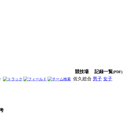
競技場
記録一覧
(PDF)
会
佐久総合
男子
女子
男女
考