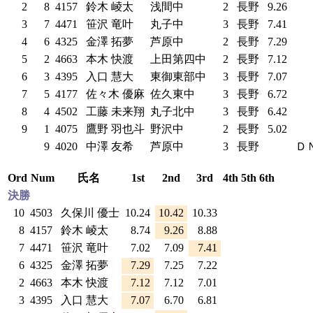
2
8
4157
鈴木 崚太
浅間中
2
長野
9.26
3
7
4471
笹沢 竜叶
丸子中
3
長野
7.41
4
6
4325
金澤 拓夢
芦原中
2
長野
7.29
5
2
4663
本木 快渡
上田第四中
2
長野
7.12
6
3
4395
入口 慧大
東御東部中
3
長野
7.07
7
5
4177
佐々木 優麻
佐久東中
3
長野
6.72
8
4
4502
工藤 未来翔
丸子北中
3
長野
6.42
9
1
4075
鷹野 羽也斗
野沢中
2
長野
5.02
9
4020
中澤 友希
芦原中
3
長野
Ｄ
Ord
Num
氏名
1st
2nd
3rd
4th
5th
6th
決勝
10
4503
久保川 優士
10.24
10.42
10.33
8
4157
鈴木 崚太
8.74
9.26
8.88
7
4471
笹沢 竜叶
7.02
7.09
7.41
6
4325
金澤 拓夢
7.29
7.25
7.22
2
4663
本木 快渡
7.12
7.12
7.01
3
4395
入口 慧大
7.07
6.70
6.81