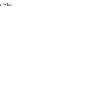
A_WEB