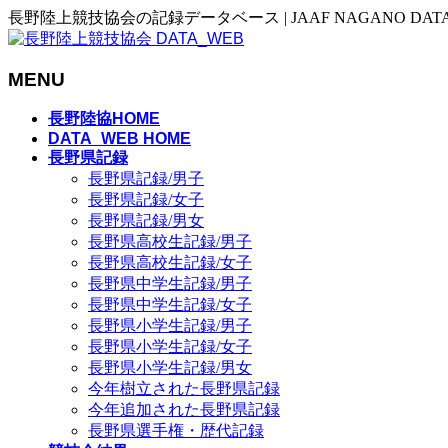
長野陸上競技協会の記録データベース | JAAF NAGANO DAT
MENU
メ
長野陸協HOME
ニ
DATA_WEB HOME
長野県記録
ュ
長野県記録/男子
ー
長野県記録/女子
を
長野県記録/男女
飛
長野県高校生記録/男子
ば
長野県高校生記録/女子
す
長野県中学生記録/男子
長野県中学生記録/女子
長野県小学生記録/男子
長野県小学生記録/女子
長野県小学生記録/男女
今年樹立された長野県記録
今年追加された長野県記録
長野県選手権・歴代記録