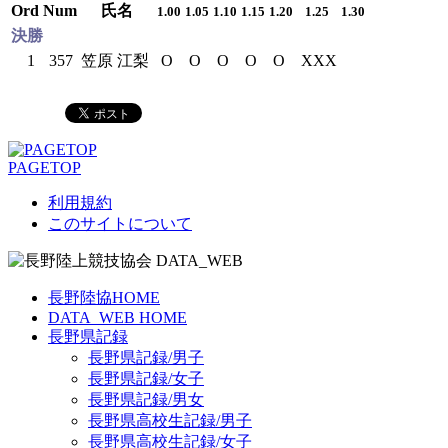
Ord
Num
氏名
1.00
1.05
1.10
1.15
1.20
1.25
1.30
決勝
1
357
笠原 江梨
O
O
O
O
O
XXX
PAGETOP
利用規約
このサイトについて
長野陸協HOME
DATA_WEB HOME
長野県記録
長野県記録/男子
長野県記録/女子
長野県記録/男女
長野県高校生記録/男子
長野県高校生記録/女子