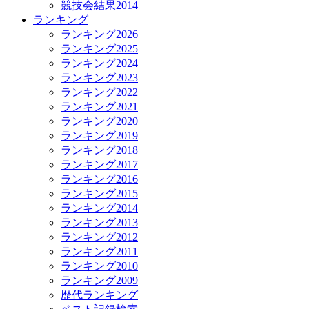
競技会結果2014
ランキング
ランキング2026
ランキング2025
ランキング2024
ランキング2023
ランキング2022
ランキング2021
ランキング2020
ランキング2019
ランキング2018
ランキング2017
ランキング2016
ランキング2015
ランキング2014
ランキング2013
ランキング2012
ランキング2011
ランキング2010
ランキング2009
歴代ランキング