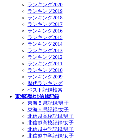
ランキング2020
ランキング2019
ランキング2018
ランキング2017
ランキング2016
ランキング2015
ランキング2014
ランキング2013
ランキング2012
ランキング2011
ランキング2010
ランキング2009
歴代ランキング
ベスト記録検索
東海5県/北信越記録
東海５県記録/男子
東海５県記録/女子
北信越高校記録/男子
北信越高校記録/女子
北信越中学記録/男子
北信越中学記録/女子