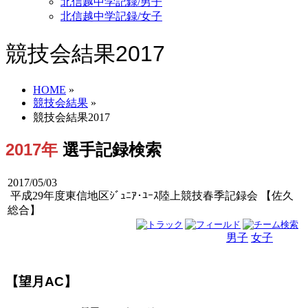
北信越中学記録/男子
北信越中学記録/女子
競技会結果2017
HOME
»
競技会結果
»
競技会結果2017
2017年
選手記録検索
2017/05/03
平成29年度東信地区ｼﾞｭﾆｱ･ﾕｰｽ陸上競技春季記録会 【佐久
総合】
男子
女子
男女
【望月AC】