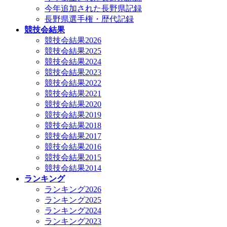
今年追加された長野県記録
長野県選手権・歴代記録
競技会結果
競技会結果2026
競技会結果2025
競技会結果2024
競技会結果2023
競技会結果2022
競技会結果2021
競技会結果2020
競技会結果2019
競技会結果2018
競技会結果2017
競技会結果2016
競技会結果2015
競技会結果2014
ランキング
ランキング2026
ランキング2025
ランキング2024
ランキング2023