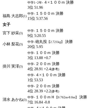
４×１００ｍ 決勝
中学1･2年-
3位 51.96
１５００ｍ 決勝
中学-
福島 大志郎
(1)
15位 5:37.56
女子
１５００ｍ 決勝
中学-
宮下 紗采
(3)
9位 5:20.55
砲丸投
決勝
中学-
【2.721kg】
小林 梨花
(3)
20位 5.95
１００ｍ 決勝
中学-
3位 13.88 +0.7
２００ｍ 決勝
中学-
掛川 実澪
(3)
4位 28.91 +2.4
(参考)
４×１００ｍ 決勝
中学-
1位 53.53
２００ｍ 決勝
中学-
4位 28.39 +2.2
(参考)
１００ｍＨ
決勝
中学-
【0.762m-8.0m】
清水 あかね
(3)
7位 16.84 -0.8