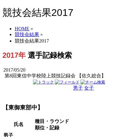
競技会結果2017
HOME
»
競技会結果
»
競技会結果2017
2017年
選手記録検索
2017/05/20
第8回東信中学校陸上競技記録会 【佐久総合】
男子
女子
男女
【東御東部中】
種目・ラウンド
氏名
順位・記録
男子