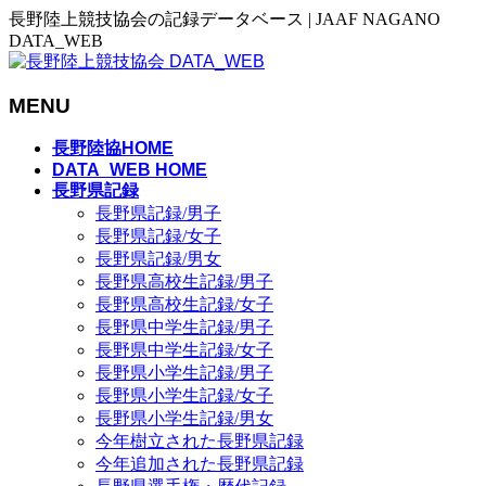
長野陸上競技協会の記録データベース | JAAF NAGANO
DATA_WEB
MENU
メ
長野陸協HOME
ニ
DATA_WEB HOME
長野県記録
ュ
長野県記録/男子
ー
長野県記録/女子
を
長野県記録/男女
飛
長野県高校生記録/男子
ば
長野県高校生記録/女子
す
長野県中学生記録/男子
長野県中学生記録/女子
長野県小学生記録/男子
長野県小学生記録/女子
長野県小学生記録/男女
今年樹立された長野県記録
今年追加された長野県記録