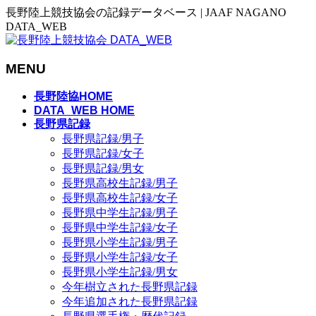
長野陸上競技協会の記録データベース | JAAF NAGANO
DATA_WEB
MENU
メ
長野陸協HOME
ニ
DATA_WEB HOME
長野県記録
ュ
長野県記録/男子
ー
長野県記録/女子
を
長野県記録/男女
飛
長野県高校生記録/男子
ば
長野県高校生記録/女子
す
長野県中学生記録/男子
長野県中学生記録/女子
長野県小学生記録/男子
長野県小学生記録/女子
長野県小学生記録/男女
今年樹立された長野県記録
今年追加された長野県記録