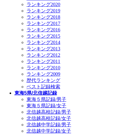
ランキング2020
ランキング2019
ランキング2018
ランキング2017
ランキング2016
ランキング2015
ランキング2014
ランキング2013
ランキング2012
ランキング2011
ランキング2010
ランキング2009
歴代ランキング
ベスト記録検索
東海5県/北信越記録
東海５県記録/男子
東海５県記録/女子
北信越高校記録/男子
北信越高校記録/女子
北信越中学記録/男子
北信越中学記録/女子