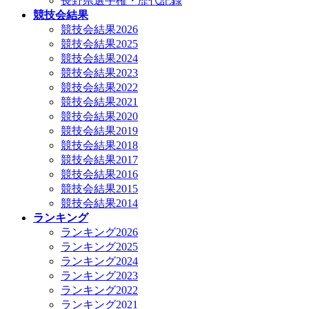
長野県選手権・歴代記録
競技会結果
競技会結果2026
競技会結果2025
競技会結果2024
競技会結果2023
競技会結果2022
競技会結果2021
競技会結果2020
競技会結果2019
競技会結果2018
競技会結果2017
競技会結果2016
競技会結果2015
競技会結果2014
ランキング
ランキング2026
ランキング2025
ランキング2024
ランキング2023
ランキング2022
ランキング2021