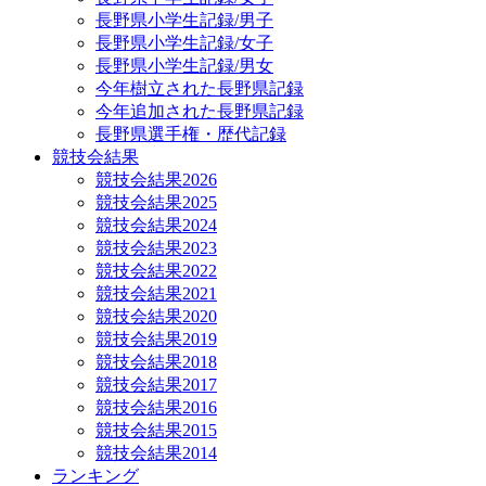
長野県小学生記録/男子
長野県小学生記録/女子
長野県小学生記録/男女
今年樹立された長野県記録
今年追加された長野県記録
長野県選手権・歴代記録
競技会結果
競技会結果2026
競技会結果2025
競技会結果2024
競技会結果2023
競技会結果2022
競技会結果2021
競技会結果2020
競技会結果2019
競技会結果2018
競技会結果2017
競技会結果2016
競技会結果2015
競技会結果2014
ランキング