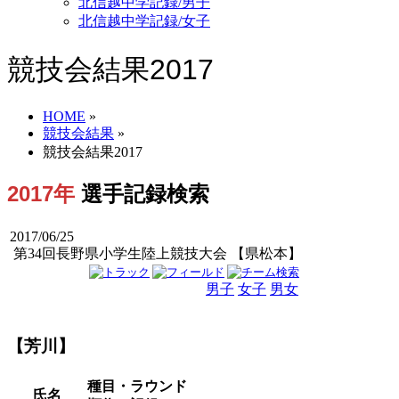
北信越中学記録/男子
北信越中学記録/女子
競技会結果2017
HOME
»
競技会結果
»
競技会結果2017
2017年
選手記録検索
2017/06/25
第34回長野県小学生陸上競技大会 【県松本】
男子
女子
男女
【芳川】
種目・ラウンド
氏名