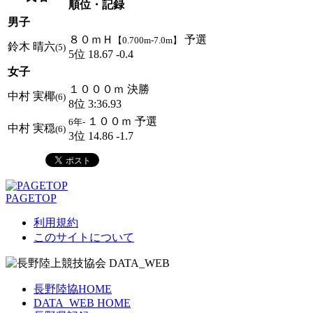
順位・記録
男子
８０ｍＨ
予選
【0.700m-7.0m】
鈴木 晴六
(5)
5位 18.67 -0.4
女子
１０００ｍ 決勝
中村 実椰
(6)
8位 3:36.93
１００ｍ 予選
6年-
中村 実穏
(6)
3位 14.86 -1.7
PAGETOP
利用規約
このサイトについて
長野陸協HOME
DATA_WEB HOME