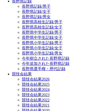
長野県記録
長野県記録/男子
長野県記録/女子
長野県記録/男女
長野県高校生記録/男子
長野県高校生記録/女子
長野県中学生記録/男子
長野県中学生記録/女子
長野県小学生記録/男子
長野県小学生記録/女子
長野県小学生記録/男女
今年樹立された長野県記録
今年追加された長野県記録
長野県選手権・歴代記録
競技会結果
競技会結果2026
競技会結果2025
競技会結果2024
競技会結果2023
競技会結果2022
競技会結果2021
競技会結果2020