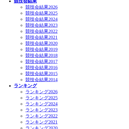
競技会結果
競技会結果2026
競技会結果2025
競技会結果2024
競技会結果2023
競技会結果2022
競技会結果2021
競技会結果2020
競技会結果2019
競技会結果2018
競技会結果2017
競技会結果2016
競技会結果2015
競技会結果2014
ランキング
ランキング2026
ランキング2025
ランキング2024
ランキング2023
ランキング2022
ランキング2021
ランキング2020