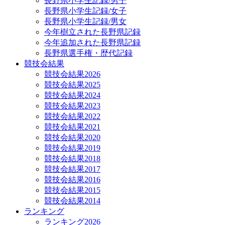
長野県小学生記録/男子
長野県小学生記録/女子
長野県小学生記録/男女
今年樹立された長野県記録
今年追加された長野県記録
長野県選手権・歴代記録
競技会結果
競技会結果2026
競技会結果2025
競技会結果2024
競技会結果2023
競技会結果2022
競技会結果2021
競技会結果2020
競技会結果2019
競技会結果2018
競技会結果2017
競技会結果2016
競技会結果2015
競技会結果2014
ランキング
ランキング2026