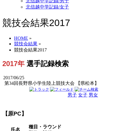
北信越中学記録/男子
北信越中学記録/女子
競技会結果2017
HOME
»
競技会結果
»
競技会結果2017
2017年
選手記録検索
2017/06/25
第34回長野県小学生陸上競技大会 【県松本】
男子
女子
男女
【原PC】
種目・ラウンド
氏名