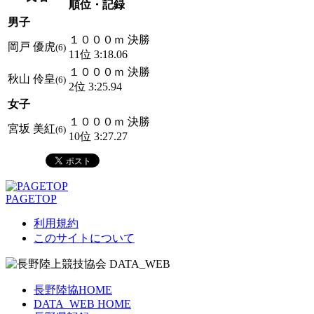
順位・記録
男子
１０００ｍ 決勝
岡戸 優虎
(6)
11位 3:18.06
１０００ｍ 決勝
秋山 伶皇
(6)
2位 3:25.94
女子
１０００ｍ 決勝
宮坂 美紅
(6)
10位 3:27.27
PAGETOP
利用規約
このサイトについて
長野陸協HOME
DATA_WEB HOME