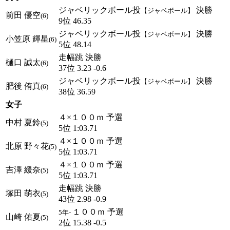
ジャベリックボール投
決勝
【ジャベボール】
前田 優空
(6)
9位 46.35
ジャベリックボール投
決勝
【ジャベボール】
小笠原 輝星
(6)
5位 48.14
走幅跳 決勝
樋口 誠太
(6)
37位 3.23 -0.6
ジャベリックボール投
決勝
【ジャベボール】
肥後 侑真
(6)
38位 36.59
女子
４×１００ｍ 予選
中村 夏鈴
(5)
5位 1:03.71
４×１００ｍ 予選
北原 野々花
(5)
5位 1:03.71
４×１００ｍ 予選
吉澤 緩奈
(5)
5位 1:03.71
走幅跳 決勝
塚田 萌衣
(5)
43位 2.98 -0.9
１００ｍ 予選
5年-
山崎 佑夏
(5)
2位 15.38 -0.5