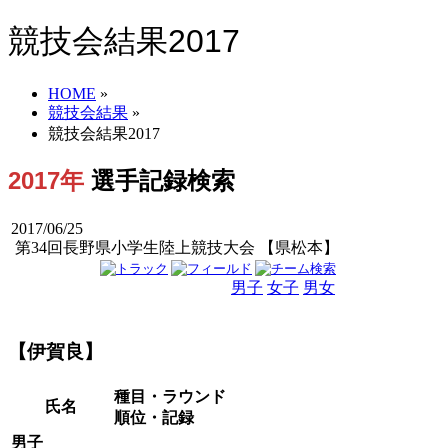
競技会結果2017
HOME
»
競技会結果
»
競技会結果2017
2017年
選手記録検索
2017/06/25
第34回長野県小学生陸上競技大会 【県松本】
男子
女子
男女
【伊賀良】
種目・ラウンド
氏名
順位・記録
男子