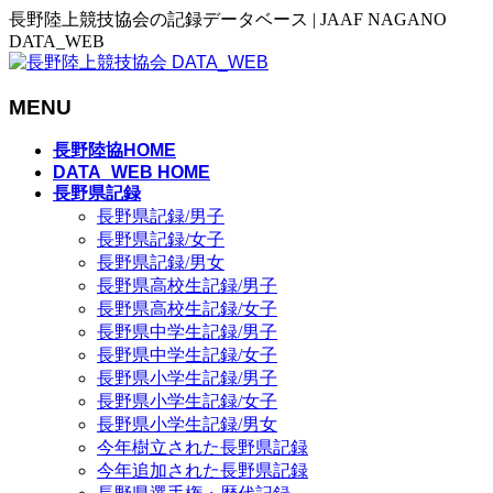
長野陸上競技協会の記録データベース | JAAF NAGANO
DATA_WEB
MENU
メ
長野陸協HOME
ニ
DATA_WEB HOME
長野県記録
ュ
長野県記録/男子
ー
長野県記録/女子
を
長野県記録/男女
飛
長野県高校生記録/男子
ば
長野県高校生記録/女子
す
長野県中学生記録/男子
長野県中学生記録/女子
長野県小学生記録/男子
長野県小学生記録/女子
長野県小学生記録/男女
今年樹立された長野県記録
今年追加された長野県記録