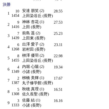
決勝
安達 朋笑 (2)
10
28.55
1
1454
上田染谷丘 (長野)
神林 杏花 (1)
9
27.53
2
1416
上田 (長野)
前島 遥 (2)
7
25.23
3
1439
上田東 (長野)
出澤 愛子 (2)
6
23.11
4
1268
岩村田 (長野)
栁澤 優羽 (2)
8
22.98
5
1455
上田染谷丘 (長野)
内堀 心陽 (2)
4
19.34
6
1349
小諸 (長野)
栁橋 美輝 (1)
2
17.67
7
1387
丸子修学館 (長野)
秋穂 真理 (1)
5
16.51
8
1308
佐久長聖 (長野)
佐藤 結 (1)
3
16.16
9
1333
小諸 (長野)