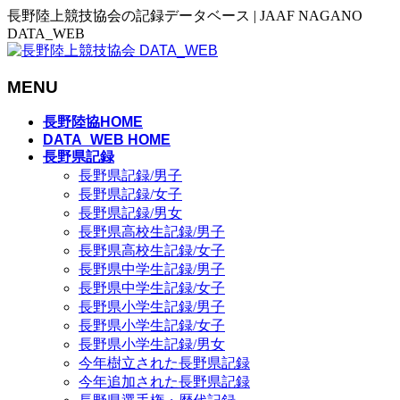
長野陸上競技協会の記録データベース | JAAF NAGANO
DATA_WEB
MENU
メ
長野陸協HOME
ニ
DATA_WEB HOME
長野県記録
ュ
長野県記録/男子
ー
長野県記録/女子
を
長野県記録/男女
飛
長野県高校生記録/男子
ば
長野県高校生記録/女子
す
長野県中学生記録/男子
長野県中学生記録/女子
長野県小学生記録/男子
長野県小学生記録/女子
長野県小学生記録/男女
今年樹立された長野県記録
今年追加された長野県記録