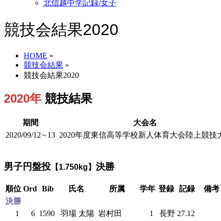
北信越中学記録/女子
競技会結果2020
HOME
»
競技会結果
»
競技会結果2020
2020年
競技結果
期間
大会名
2020/09/12∼13
2020年度東信高等学校新人体育大会陸上競技
男子円盤投
決勝
【1.750kg】
順位
Ord
Bib
氏名
所属
学年
登録
記録
備考
決勝
1
6
1590
羽場 太陽
岩村田
1
長野
27.12