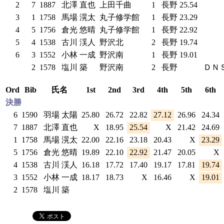
2
7
1887
北澤 直也
上田千曲
1
長野
25.54
3
1
1758
馬場 滉太
丸子修学館
1
長野
23.29
4
5
1756
倉光 悠晴
丸子修学館
1
長野
22.92
5
4
1538
古川 渓人
野沢北
2
長野
19.74
6
3
1552
小林 一成
野沢南
1
長野
19.01
2
1578
塩川 築
野沢南
2
長野
ＤＮ
Ord
Bib
氏名
1st
2nd
3rd
4th
5th
6th
決勝
6
1590
羽場 太陽
25.80
26.72
22.82
27.12
26.96
24.34
7
1887
北澤 直也
X
18.95
25.54
X
21.42
24.69
1
1758
馬場 滉太
22.00
22.16
23.18
20.43
X
23.29
5
1756
倉光 悠晴
19.89
22.10
22.92
21.47
20.05
X
4
1538
古川 渓人
16.18
17.72
17.40
19.17
17.81
19.74
3
1552
小林 一成
18.17
18.73
X
16.46
X
19.01
2
1578
塩川 築