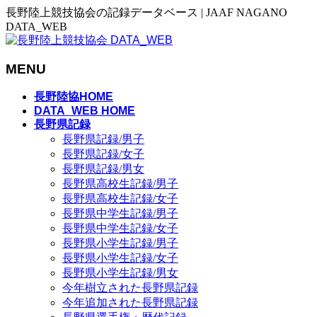
長野陸上競技協会の記録データベース | JAAF NAGANO
DATA_WEB
MENU
メ
長野陸協HOME
ニ
DATA_WEB HOME
長野県記録
ュ
長野県記録/男子
ー
長野県記録/女子
を
長野県記録/男女
飛
長野県高校生記録/男子
ば
長野県高校生記録/女子
す
長野県中学生記録/男子
長野県中学生記録/女子
長野県小学生記録/男子
長野県小学生記録/女子
長野県小学生記録/男女
今年樹立された長野県記録
今年追加された長野県記録