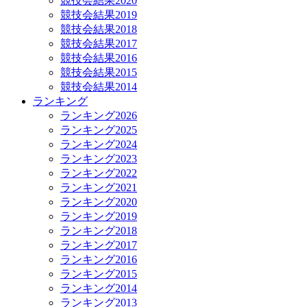
競技会結果2020
競技会結果2019
競技会結果2018
競技会結果2017
競技会結果2016
競技会結果2015
競技会結果2014
ランキング
ランキング2026
ランキング2025
ランキング2024
ランキング2023
ランキング2022
ランキング2021
ランキング2020
ランキング2019
ランキング2018
ランキング2017
ランキング2016
ランキング2015
ランキング2014
ランキング2013