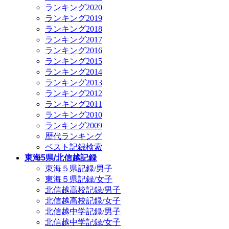
ランキング2020
ランキング2019
ランキング2018
ランキング2017
ランキング2016
ランキング2015
ランキング2014
ランキング2013
ランキング2012
ランキング2011
ランキング2010
ランキング2009
歴代ランキング
ベスト記録検索
東海5県/北信越記録
東海５県記録/男子
東海５県記録/女子
北信越高校記録/男子
北信越高校記録/女子
北信越中学記録/男子
北信越中学記録/女子