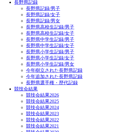
長野県記録
長野県記録/男子
長野県記録/女子
長野県記録/男女
長野県高校生記録/男子
長野県高校生記録/女子
長野県中学生記録/男子
長野県中学生記録/女子
長野県小学生記録/男子
長野県小学生記録/女子
長野県小学生記録/男女
今年樹立された長野県記録
今年追加された長野県記録
長野県選手権・歴代記録
競技会結果
競技会結果2026
競技会結果2025
競技会結果2024
競技会結果2023
競技会結果2022
競技会結果2021