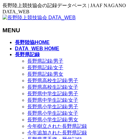
長野陸上競技協会の記録データベース | JAAF NAGANO
DATA_WEB
MENU
メ
長野陸協HOME
ニ
DATA_WEB HOME
長野県記録
ュ
長野県記録/男子
ー
長野県記録/女子
を
長野県記録/男女
飛
長野県高校生記録/男子
ば
長野県高校生記録/女子
す
長野県中学生記録/男子
長野県中学生記録/女子
長野県小学生記録/男子
長野県小学生記録/女子
長野県小学生記録/男女
今年樹立された長野県記録
今年追加された長野県記録