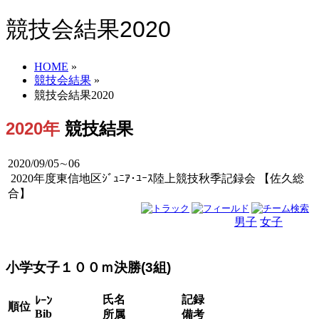
競技会結果2020
HOME
»
競技会結果
»
競技会結果2020
2020年
競技結果
2020/09/05∼06
2020年度東信地区ｼﾞｭﾆｱ･ﾕｰｽ陸上競技秋季記録会 【佐久総
合】
男子
女子
男女
小学女子１００ｍ決勝(3組)
氏名
記録
ﾚｰﾝ
順位
Bib
所属
備考