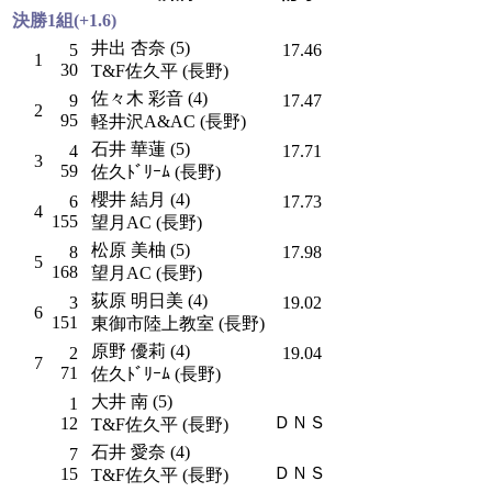
決勝1組(+1.6)
井出 杏奈 (5)
5
17.46
1
30
T&F佐久平 (長野)
佐々木 彩音 (4)
9
17.47
2
95
軽井沢A&AC (長野)
石井 華蓮 (5)
4
17.71
3
59
佐久ﾄﾞﾘｰﾑ (長野)
櫻井 結月 (4)
6
17.73
4
155
望月AC (長野)
松原 美柚 (5)
8
17.98
5
168
望月AC (長野)
荻原 明日美 (4)
3
19.02
6
151
東御市陸上教室 (長野)
原野 優莉 (4)
2
19.04
7
71
佐久ﾄﾞﾘｰﾑ (長野)
大井 南 (5)
1
ＤＮＳ
12
T&F佐久平 (長野)
石井 愛奈 (4)
7
ＤＮＳ
15
T&F佐久平 (長野)