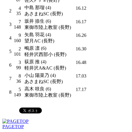
佐久ﾄﾞﾘｰﾑ (長野)
中島 那瑠 (4)
4
16.12
2
35
あさまねSC (長野)
坂井 捺生 (6)
7
16.17
3
148
東御市陸上教室 (長野)
矢島 羽花 (4)
9
16.26
4
160
望月AC (長野)
鴫原 凛 (6)
2
16.30
5
101
軽井沢西部小 (長野)
荻原 推 (4)
3
16.48
6
99
軽井沢A&AC (長野)
小山 陽菜乃 (4)
8
17.03
7
36
あさまねSC (長野)
高木 咲良 (6)
5
17.17
8
149
東御市陸上教室 (長野)
PAGETOP