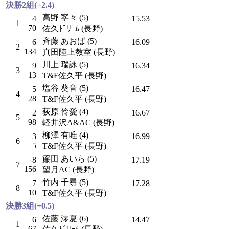
決勝2組(+2.4)
高野 寧々 (5)
4
15.53
1
70
佐久ﾄﾞﾘｰﾑ (長野)
斉藤 あおば (5)
6
16.09
2
134
真田陸上教室 (長野)
川上 瑞詠 (5)
9
16.34
3
13
T&F佐久平 (長野)
塩谷 葵音 (5)
5
16.47
4
28
T&F佐久平 (長野)
荻原 怜愛 (4)
2
16.67
5
98
軽井沢A&AC (長野)
柳澤 有唯 (4)
3
16.99
6
5
T&F佐久平 (長野)
簾田 あいら (5)
8
17.19
7
156
望月AC (長野)
竹内 千尋 (5)
7
17.28
8
10
T&F佐久平 (長野)
決勝3組(+0.5)
佐藤 澪夏 (6)
6
14.47
1
67