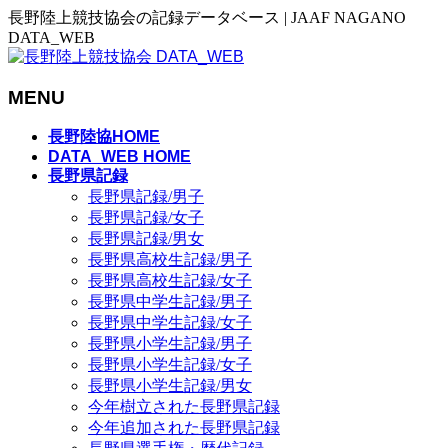
長野陸上競技協会の記録データベース | JAAF NAGANO
DATA_WEB
MENU
メ
長野陸協HOME
ニ
DATA_WEB HOME
長野県記録
ュ
長野県記録/男子
ー
長野県記録/女子
を
長野県記録/男女
飛
長野県高校生記録/男子
ば
長野県高校生記録/女子
す
長野県中学生記録/男子
長野県中学生記録/女子
長野県小学生記録/男子
長野県小学生記録/女子
長野県小学生記録/男女
今年樹立された長野県記録
今年追加された長野県記録