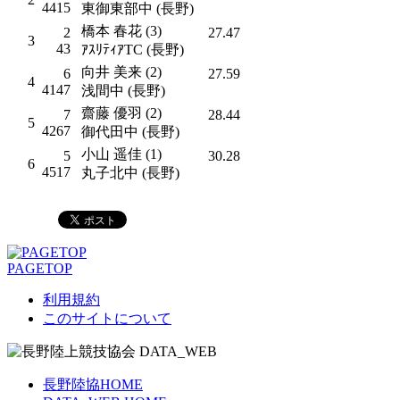
4415
東御東部中 (長野)
橋本 春花 (3)
2
27.47
3
43
ｱｽﾘﾃｨｱTC (長野)
向井 美来 (2)
6
27.59
4
4147
浅間中 (長野)
齋藤 優羽 (2)
7
28.44
5
4267
御代田中 (長野)
小山 遥佳 (1)
5
30.28
6
4517
丸子北中 (長野)
PAGETOP
利用規約
このサイトについて
長野陸協HOME