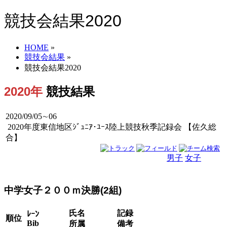
競技会結果2020
HOME
»
競技会結果
»
競技会結果2020
2020年
競技結果
2020/09/05∼06
2020年度東信地区ｼﾞｭﾆｱ･ﾕｰｽ陸上競技秋季記録会 【佐久総
合】
男子
女子
男女
中学女子２００ｍ決勝(2組)
氏名
記録
ﾚｰﾝ
順位
Bib
所属
備考