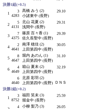
決勝1組(+0.5)
髙橋 みう (2)
3
29.10
1
4283
小諸東中 (長野)
北山 花夏 (2)
5
29.31
2
4131
浅間中 (長野)
篠原 百々香 (1)
7
29.39
3
4375
佐久長聖中 (長野)
南澤 穂佳 (2)
2
30.05
4
4641
上田第四中 (長野)
堀内 あのん (1)
8
31.10
5
4647
上田第四中 (長野)
箱山 夏未 (2)
4
32.19
6
4649
上田第四中 (長野)
北原 彩羽 (2)
6
ＤＮＳ
4640
上田第四中 (長野)
決勝2組(+0.2)
福田 笑未 (3)
3
25.59
1
8752
堀金中 (長野)
小柳 梨乃 (3)
4
26.05
2