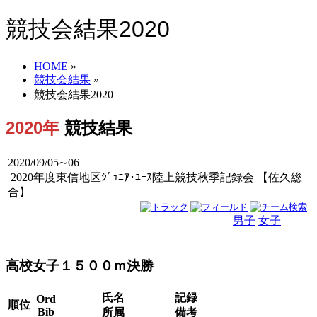
競技会結果2020
HOME
»
競技会結果
»
競技会結果2020
2020年
競技結果
2020/09/05∼06
2020年度東信地区ｼﾞｭﾆｱ･ﾕｰｽ陸上競技秋季記録会 【佐久総
合】
男子
女子
男女
高校女子１５００ｍ決勝
氏名
記録
Ord
順位
Bib
所属
備考