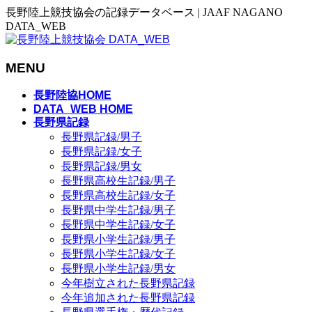
長野陸上競技協会の記録データベース | JAAF NAGANO
DATA_WEB
MENU
メ
長野陸協HOME
ニ
DATA_WEB HOME
長野県記録
ュ
長野県記録/男子
ー
長野県記録/女子
を
長野県記録/男女
飛
長野県高校生記録/男子
ば
長野県高校生記録/女子
す
長野県中学生記録/男子
長野県中学生記録/女子
長野県小学生記録/男子
長野県小学生記録/女子
長野県小学生記録/男女
今年樹立された長野県記録
今年追加された長野県記録