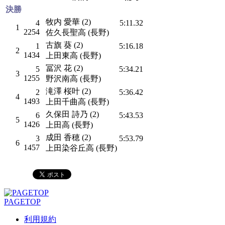
決勝
牧内 愛華 (2)
4
5:11.32
1
2254
佐久長聖高 (長野)
古旗 葵 (2)
1
5:16.18
2
1434
上田東高 (長野)
冨沢 花 (2)
5
5:34.21
3
1255
野沢南高 (長野)
滝澤 桜叶 (2)
2
5:36.42
4
1493
上田千曲高 (長野)
久保田 詩乃 (2)
6
5:43.53
5
1426
上田高 (長野)
成田 香穂 (2)
3
5:53.79
6
1457
上田染谷丘高 (長野)
PAGETOP
利用規約