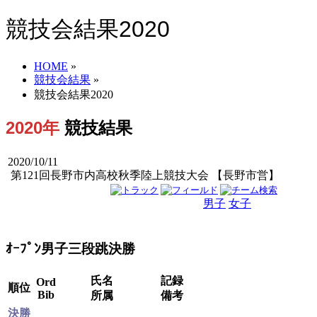
競技会結果2020
HOME
»
競技会結果
»
競技会結果2020
2020年
競技結果
2020/10/11
第121回長野市内高校秋季陸上競技大会 【長野市営】
男子
女子
男女
ｵｰﾌﾟﾝ男子三段跳決勝
氏名
記録
Ord
順位
Bib
所属
備考
決勝