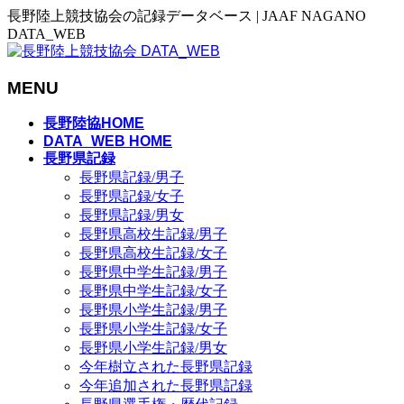
長野陸上競技協会の記録データベース | JAAF NAGANO
DATA_WEB
MENU
メ
長野陸協HOME
ニ
DATA_WEB HOME
長野県記録
ュ
長野県記録/男子
ー
長野県記録/女子
を
長野県記録/男女
飛
長野県高校生記録/男子
ば
長野県高校生記録/女子
す
長野県中学生記録/男子
長野県中学生記録/女子
長野県小学生記録/男子
長野県小学生記録/女子
長野県小学生記録/男女
今年樹立された長野県記録
今年追加された長野県記録