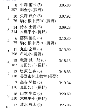
中澤 侑己 (5)
8
3:05.80
1
297
堀金小 (長野)
矢澤 颯介 (6)
10
3:07.92
2
76
駒ヶ根中沢RC (長野)
鈴木 士愛 (6)
14
3:09.23
3
314
木島平小 (長野)
藤満 優樹 (6)
6
3:10.30
4
75
駒ヶ根中沢RC (長野)
丸山 玄翔 (6)
11
3:15.90
5
298
牟礼小 (長野)
竜野 誠一郎 (6)
15
3:18.13
6
187
真田ｸﾗﾌﾞ (長野)
塩原 知弥 (6)
12
3:18.88
7
218
長野市陸上教室 (長野)
高寺 翌桧 (5)
7
3:19.34
8
176
真田ｸﾗﾌﾞ (長野)
山本 生吹 (6)
18
3:20.60
9
310
木島平小 (長野)
清水 颯太 (6)
17
3:25.06
10