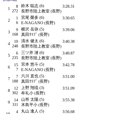
鈴木 聡志 (6)
8
3:28.31
1
272
長野市陸上教室 (長野)
宮尾 榮多 (6)
1
3:30.65
2
6
E-NAGANO (長野)
横沢 岳弥 (5)
9
3:39.06
3
168
真田ｸﾗﾌﾞ (長野)
清水 健太 (6)
10
3:40.38
4
248
長野市陸上教室 (長野)
三ツ井 漣 (6)
6
3:40.87
5
235
長野市陸上教室 (長野)
宮本 悠斗 (5)
15
3:42.78
6
7
E-NAGANO (長野)
六川 直也 (5)
7
3:51.00
7
188
真田ｸﾗﾌﾞ (長野)
上野 翔琉 (3)
12
3:51.09
8
302
牟礼小 (長野)
山嵜 太陽 (5)
14
3:55.38
9
311
木島平小 (長野)
丸山 逢人 (5)
4
3:56.68
10