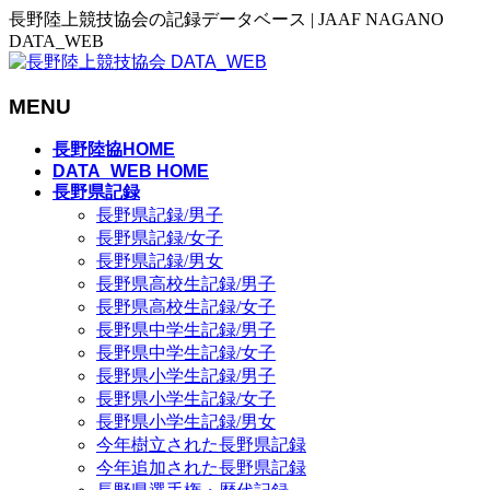
長野陸上競技協会の記録データベース | JAAF NAGANO
DATA_WEB
MENU
メ
長野陸協HOME
ニ
DATA_WEB HOME
長野県記録
ュ
長野県記録/男子
ー
長野県記録/女子
を
長野県記録/男女
飛
長野県高校生記録/男子
ば
長野県高校生記録/女子
す
長野県中学生記録/男子
長野県中学生記録/女子
長野県小学生記録/男子
長野県小学生記録/女子
長野県小学生記録/男女
今年樹立された長野県記録
今年追加された長野県記録