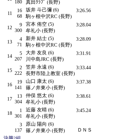
180
真田ｸﾗﾌﾞ (長野)
坂井 斗己彌 (6)
16
3:26.56
11
68
駒ヶ根中沢RC (長野)
宮本 侑空 (5)
9
3:28.04
12
300
牟礼小 (長野)
新井 結士 (5)
4
3:28.09
13
71
駒ヶ根中沢RC (長野)
大井 友良 (6)
5
3:31.91
14
207
川中島JRC (長野)
笠井 永遠 (6)
2
3:33.44
15
222
長野市陸上教室 (長野)
山口 康太 (6)
19
3:37.38
16
141
篠ノ井東小 (長野)
仲俣 悠太 (6)
13
3:38.61
17
304
牟礼小 (長野)
近藤 友晴 (6)
1
3:45.24
18
301
牟礼小 (長野)
原山 陽向 (6)
3
ＤＮＳ
137
篠ノ井東小 (長野)
決勝2組