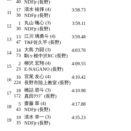
40
NDFjr (長野)
清水 稜揮 (4)
17
3:58.73
11
36
NDFjr (長野)
丸山 颯心 (3)
1
3:59.11
12
30
NDFjr (長野)
江川 璃勇斗 (4)
13
3:59.48
13
47
T&F佐久平 (長野)
大島 力闘 (3)
14
4:03.76
14
73
駒ヶ根中沢RC (長野)
柳沢 宏翔 (4)
2
4:09.55
15
23
E-NAGANO (長野)
宮尾 友心 (4)
16
4:10.42
16
224
長野市陸上教室 (長野)
橋詰 碧斗 (3)
18
4:10.98
17
172
真田ｸﾗﾌﾞ (長野)
齋藤 翠 (4)
5
4:17.88
18
43
NDFjr (長野)
清水 幸一 (3)
19
4:35.23
19
35
NDFjr (長野)