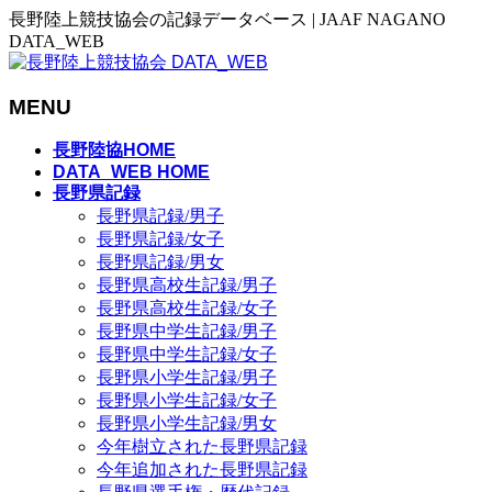
長野陸上競技協会の記録データベース | JAAF NAGANO
DATA_WEB
MENU
メ
長野陸協HOME
ニ
DATA_WEB HOME
長野県記録
ュ
長野県記録/男子
ー
長野県記録/女子
を
長野県記録/男女
飛
長野県高校生記録/男子
ば
長野県高校生記録/女子
す
長野県中学生記録/男子
長野県中学生記録/女子
長野県小学生記録/男子
長野県小学生記録/女子
長野県小学生記録/男女
今年樹立された長野県記録
今年追加された長野県記録