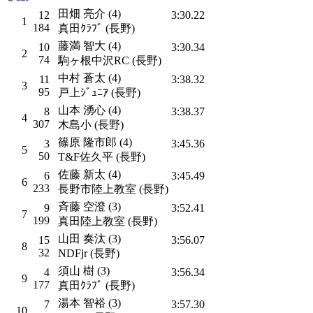
田畑 亮介 (4)
12
3:30.22
1
184
真田ｸﾗﾌﾞ (長野)
藤満 智大 (4)
10
3:30.34
2
74
駒ヶ根中沢RC (長野)
中村 蒼太 (4)
11
3:38.32
3
95
戸上ｼﾞｭﾆｱ (長野)
山本 湧心 (4)
8
3:38.37
4
307
木島小 (長野)
篠原 隆市郎 (4)
3
3:45.36
5
50
T&F佐久平 (長野)
佐藤 新太 (4)
6
3:45.49
6
233
長野市陸上教室 (長野)
斉藤 空澄 (3)
9
3:52.41
7
199
真田陸上教室 (長野)
山田 奏汰 (3)
15
3:56.07
8
32
NDFjr (長野)
須山 樹 (3)
4
3:56.34
9
177
真田ｸﾗﾌﾞ (長野)
湯本 智裕 (3)
7
3:57.30
10