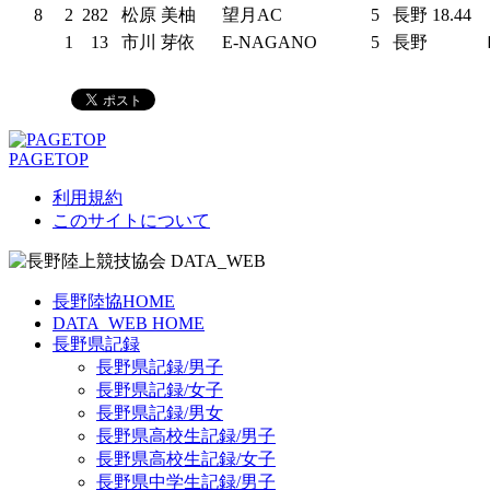
8
2
282
松原 美柚
望月AC
5
長野
18.44
1
13
市川 芽依
E-NAGANO
5
長野
PAGETOP
利用規約
このサイトについて
長野陸協HOME
DATA_WEB HOME
長野県記録
長野県記録/男子
長野県記録/女子
長野県記録/男女
長野県高校生記録/男子
長野県高校生記録/女子
長野県中学生記録/男子