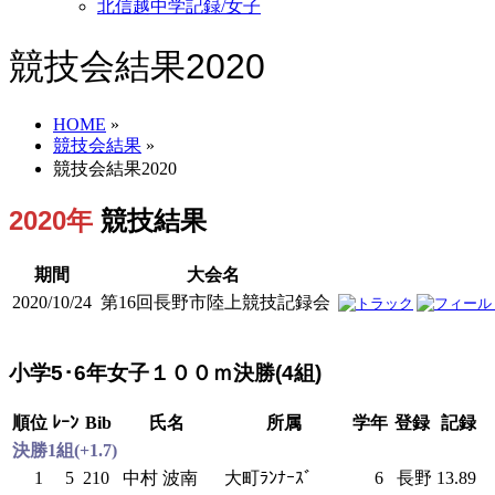
北信越中学記録/女子
競技会結果2020
HOME
»
競技会結果
»
競技会結果2020
2020年
競技結果
期間
大会名
2020/10/24
第16回長野市陸上競技記録会
小学5･6年女子１００ｍ決勝(4組)
順位
ﾚｰﾝ
Bib
氏名
所属
学年
登録
記録
決勝1組(+1.7)
1
5
210
中村 波南
大町ﾗﾝﾅｰｽﾞ
6
長野
13.89