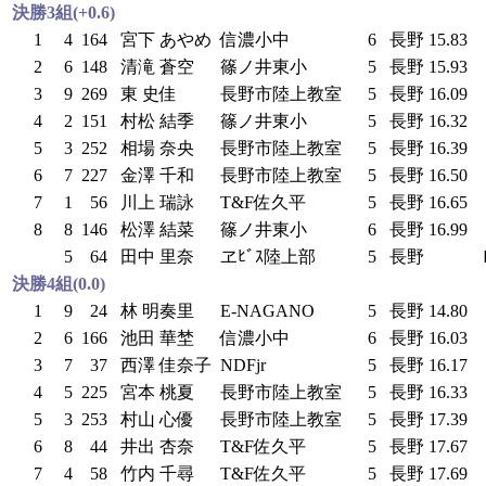
決勝3組(+0.6)
1
4
164
宮下 あやめ
信濃小中
6
長野
15.83
2
6
148
清滝 蒼空
篠ノ井東小
5
長野
15.93
3
9
269
東 史佳
長野市陸上教室
5
長野
16.09
4
2
151
村松 結季
篠ノ井東小
5
長野
16.32
5
3
252
相場 奈央
長野市陸上教室
5
長野
16.39
6
7
227
金澤 千和
長野市陸上教室
5
長野
16.50
7
1
56
川上 瑞詠
T&F佐久平
5
長野
16.65
8
8
146
松澤 結菜
篠ノ井東小
6
長野
16.99
5
64
田中 里奈
ヱﾋﾞｽ陸上部
5
長野
決勝4組(0.0)
1
9
24
林 明奏里
E-NAGANO
5
長野
14.80
2
6
166
池田 華埜
信濃小中
6
長野
16.03
3
7
37
西澤 佳奈子
NDFjr
5
長野
16.17
4
5
225
宮本 桃夏
長野市陸上教室
5
長野
16.33
5
3
253
村山 心優
長野市陸上教室
5
長野
17.39
6
8
44
井出 杏奈
T&F佐久平
5
長野
17.67
7
4
58
竹内 千尋
T&F佐久平
5
長野
17.69