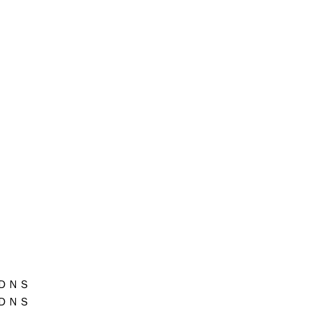
ＤＮＳ
ＤＮＳ