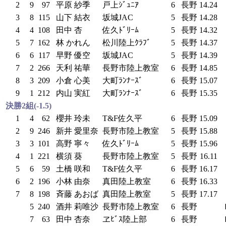
2
9
97
平原 紗季
戸上ｼﾞｭﾆｱ
6
長野
14.24
3
8
115
山下 結衣
坂城JAC
5
長野
14.28
4
4
108
田中 杏
佐久ﾄﾞﾘｰﾑ
5
長野
14.32
5
7
162
林 かれん
松川陸上ｸﾗﾌﾞ
5
長野
14.37
6
6
117
早野 優空
坂城JAC
5
長野
14.39
7
2
266
天利 祐華
長野市陸上教室
6
長野
14.85
8
3
209
小倉 心美
大町ﾗﾝﾅｰｽﾞ
6
長野
15.07
9
1
212
内山 実紅
大町ﾗﾝﾅｰｽﾞ
6
長野
15.35
決勝2組(-1.5)
1
4
62
櫻井 玲未
T&F佐久平
6
長野
15.09
2
9
246
新井 愛里奈
長野市陸上教室
5
長野
15.88
3
3
101
高野 寧々
佐久ﾄﾞﾘｰﾑ
5
長野
15.96
4
1
221
横須 葵
長野市陸上教室
5
長野
16.11
5
6
59
土橋 咲和
T&F佐久平
6
長野
16.17
6
2
196
小林 由奈
真田陸上教室
6
長野
16.33
7
8
198
斉藤 あおば
真田陸上教室
5
長野
17.17
5
240
酒井 莉唯沙
長野市陸上教室
6
長野
7
63
田中 杏奈
ヱﾋﾞｽ陸上部
6
長野