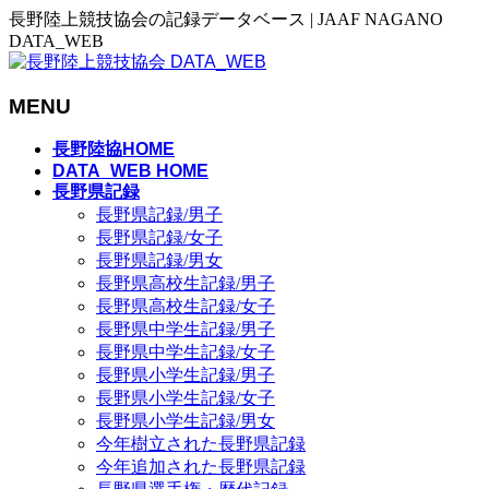
長野陸上競技協会の記録データベース | JAAF NAGANO
DATA_WEB
MENU
メ
長野陸協HOME
ニ
DATA_WEB HOME
長野県記録
ュ
長野県記録/男子
ー
長野県記録/女子
を
長野県記録/男女
飛
長野県高校生記録/男子
ば
長野県高校生記録/女子
す
長野県中学生記録/男子
長野県中学生記録/女子
長野県小学生記録/男子
長野県小学生記録/女子
長野県小学生記録/男女
今年樹立された長野県記録
今年追加された長野県記録