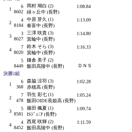
岡村 瑚白 (2)
6
1:08.84
1
8602
緑ヶ丘中 (長野)
中原 芽久 (1)
4
1:13.09
2
8184
春富中 (長野)
三澤 咲貴 (3)
3
1:14.80
3
8027
箕輪中 (長野)
鈴木 そら (3)
7
1:16.33
4
8020
箕輪中 (長野)
鎌倉 美子 (2)
5
ＤＮＳ
8449
飯田高陵中 (長野)
決勝2組
森脇 涼羽 (3)
6
1:02.28
1
368
赤穂高 (長野)
羽生 彩七 (1)
7
1:05.24
2
478
飯田OIDE長姫高 (長野)
篠田 楓夏 (1)
5
1:09.74
3
8581
ISｼﾞｭﾆｱ (長野)
西尾 咲輝 (2)
4
1:11.59
4
8452
飯田高陵中 (長野)