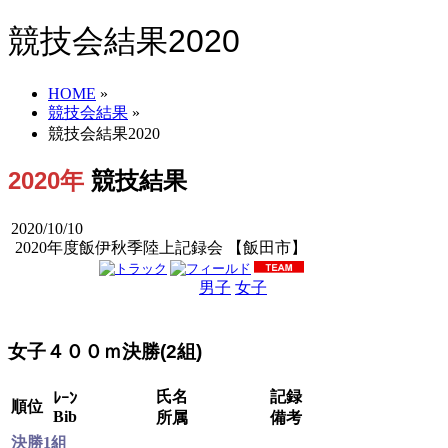
競技会結果2020
HOME
»
競技会結果
»
競技会結果2020
2020年
競技結果
2020/10/10
2020年度飯伊秋季陸上記録会 【飯田市】
男子
女子
男女
女子４００ｍ決勝(2組)
氏名
記録
ﾚｰﾝ
順位
Bib
所属
備考
決勝1組