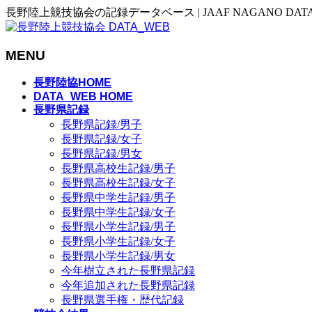
長野陸上競技協会の記録データベース | JAAF NAGANO DAT
MENU
メ
長野陸協HOME
ニ
DATA_WEB HOME
長野県記録
ュ
長野県記録/男子
ー
長野県記録/女子
を
長野県記録/男女
飛
長野県高校生記録/男子
ば
長野県高校生記録/女子
す
長野県中学生記録/男子
長野県中学生記録/女子
長野県小学生記録/男子
長野県小学生記録/女子
長野県小学生記録/男女
今年樹立された長野県記録
今年追加された長野県記録
長野県選手権・歴代記録