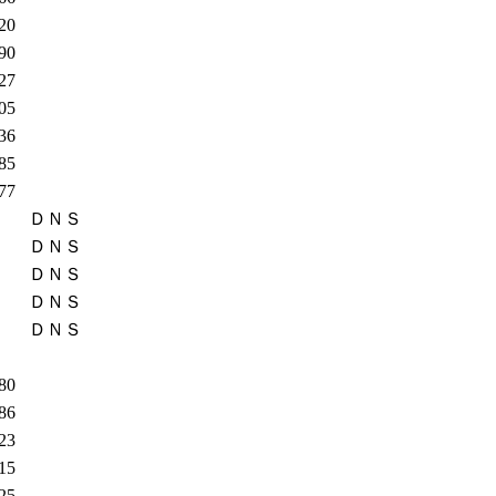
.20
.90
.27
.05
.36
.85
.77
ＤＮＳ
ＤＮＳ
ＤＮＳ
ＤＮＳ
ＤＮＳ
.80
.86
.23
.15
.25