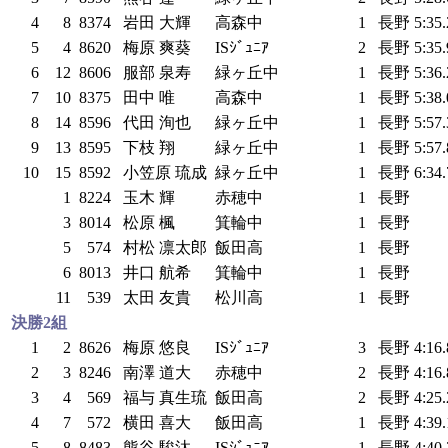
4
8
8374
岩田 大輝
高森中
1
長野
5:35
5
4
8620
梅原 爽葵
ISｼﾞｭﾆｱ
2
長野
5:35
6
12
8606
服部 泉寿
緑ヶ丘中
1
長野
5:36
7
10
8375
田中 唯
高森中
1
長野
5:38
8
14
8596
代田 洵也
緑ヶ丘中
1
長野
5:57
9
13
8595
下枝 翔
緑ヶ丘中
1
長野
5:57
10
15
8592
小笠原 琉成
緑ヶ丘中
1
長野
6:34
1
8224
玉木 輝
赤穂中
1
長野
3
8014
松原 楓
箕輪中
1
長野
5
574
村松 凛太郎
飯田高
1
長野
6
8013
井口 航希
箕輪中
1
長野
11
539
太田 友貴
松川高
1
長野
決勝2組
1
2
8626
梅原 悠良
ISｼﾞｭﾆｱ
3
長野
4:16
2
3
8246
南澤 道大
赤穂中
2
長野
4:16
3
4
569
福与 真生琉
飯田高
2
長野
4:25
4
7
572
横田 喜大
飯田高
1
長野
4:39
5
8
8483
熊谷 駿汰
ISｼﾞｭﾆｱ
1
長野
4:40