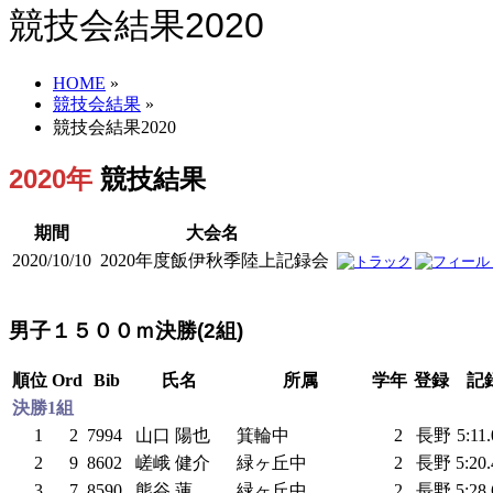
競技会結果2020
HOME
»
競技会結果
»
競技会結果2020
2020年
競技結果
期間
大会名
2020/10/10
2020年度飯伊秋季陸上記録会
男子１５００ｍ決勝(2組)
順位
Ord
Bib
氏名
所属
学年
登録
記
決勝1組
1
2
7994
山口 陽也
箕輪中
2
長野
5:11
2
9
8602
嵯峨 健介
緑ヶ丘中
2
長野
5:20
3
7
8590
熊谷 蓮
緑ヶ丘中
2
長野
5:28