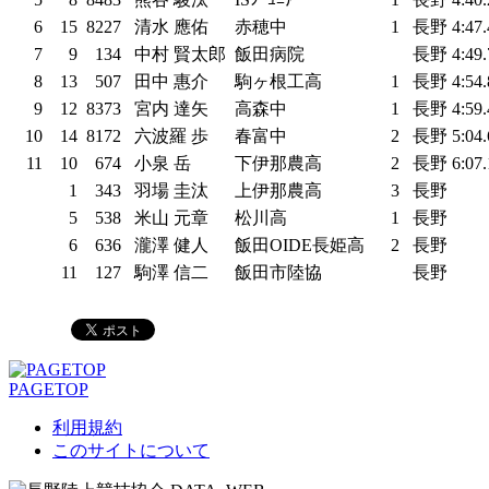
6
15
8227
清水 應佑
赤穂中
1
長野
4:47
7
9
134
中村 賢太郎
飯田病院
長野
4:49
8
13
507
田中 惠介
駒ヶ根工高
1
長野
4:54
9
12
8373
宮内 達矢
高森中
1
長野
4:59
10
14
8172
六波羅 歩
春富中
2
長野
5:04
11
10
674
小泉 岳
下伊那農高
2
長野
6:07
1
343
羽場 圭汰
上伊那農高
3
長野
5
538
米山 元章
松川高
1
長野
6
636
瀧澤 健人
飯田OIDE長姫高
2
長野
11
127
駒澤 信二
飯田市陸協
長野
PAGETOP
利用規約
このサイトについて