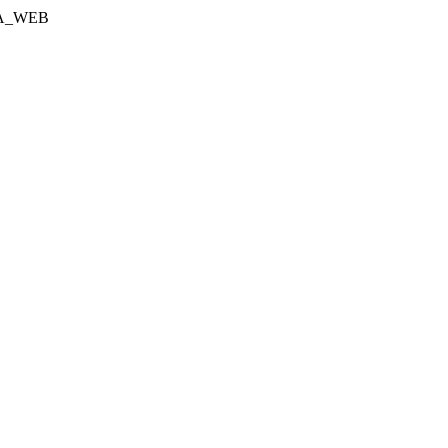
A_WEB