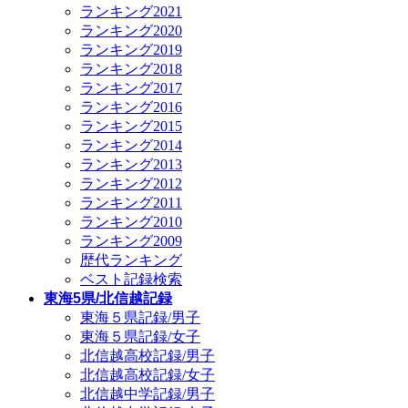
ランキング2021
ランキング2020
ランキング2019
ランキング2018
ランキング2017
ランキング2016
ランキング2015
ランキング2014
ランキング2013
ランキング2012
ランキング2011
ランキング2010
ランキング2009
歴代ランキング
ベスト記録検索
東海5県/北信越記録
東海５県記録/男子
東海５県記録/女子
北信越高校記録/男子
北信越高校記録/女子
北信越中学記録/男子