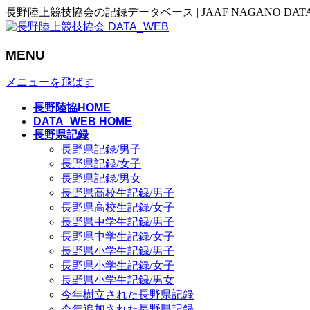
長野陸上競技協会の記録データベース | JAAF NAGANO DAT
MENU
メニューを飛ばす
長野陸協HOME
DATA_WEB HOME
長野県記録
長野県記録/男子
長野県記録/女子
長野県記録/男女
長野県高校生記録/男子
長野県高校生記録/女子
長野県中学生記録/男子
長野県中学生記録/女子
長野県小学生記録/男子
長野県小学生記録/女子
長野県小学生記録/男女
今年樹立された長野県記録
今年追加された長野県記録