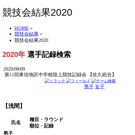
競技会結果2020
HOME
»
競技会結果
»
競技会結果2020
2020年
選手記録検索
2020/08/09
第11回東信地区中学校陸上競技記録会 【佐久総合】
男子
女子
男女
【浅間】
種目・ラウンド
氏名
順位・記録
男子