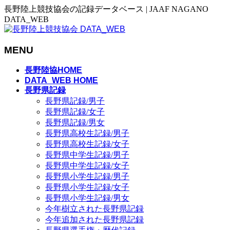
長野陸上競技協会の記録データベース | JAAF NAGANO
DATA_WEB
MENU
メ
長野陸協HOME
ニ
DATA_WEB HOME
長野県記録
ュ
長野県記録/男子
ー
長野県記録/女子
を
長野県記録/男女
飛
長野県高校生記録/男子
ば
長野県高校生記録/女子
す
長野県中学生記録/男子
長野県中学生記録/女子
長野県小学生記録/男子
長野県小学生記録/女子
長野県小学生記録/男女
今年樹立された長野県記録
今年追加された長野県記録