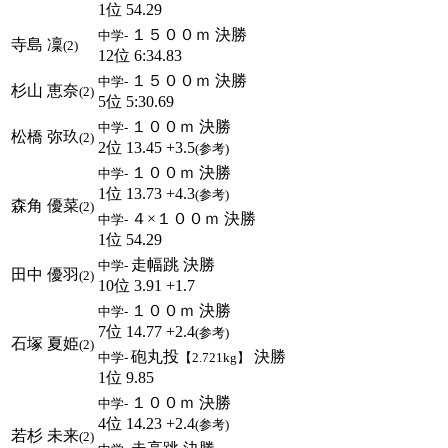
1位 54.29
１５００ｍ 決勝
中学-
寺島 凜
(2)
12位 6:34.83
１５００ｍ 決勝
中学-
杉山 恵奈
(2)
5位 5:30.69
１００ｍ 決勝
中学-
松橋 弥玖
(2)
2位 13.45 +3.5
(参考)
１００ｍ 決勝
中学-
1位 13.73 +4.3
(参考)
森角 優菜
(2)
４×１００ｍ 決勝
中学-
1位 54.29
走幅跳 決勝
中学-
田中 優羽
(2)
10位 3.91 +1.7
１００ｍ 決勝
中学-
7位 14.77 +2.4
(参考)
石塚 夏姫
(2)
砲丸投
決勝
中学-
【2.721kg】
1位 9.85
１００ｍ 決勝
中学-
4位 14.23 +2.4
(参考)
若杉 未来
(2)