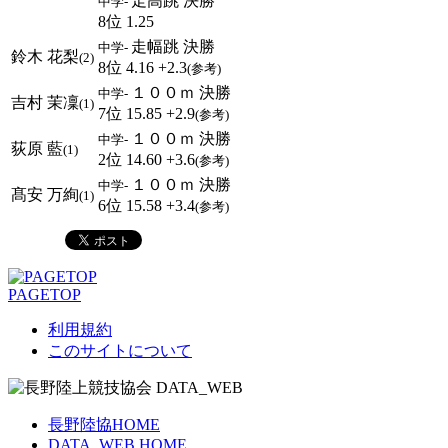
走高跳 決勝
中学-
8位 1.25
走幅跳 決勝
中学-
鈴木 花梨
(2)
8位 4.16 +2.3
(参考)
１００ｍ 決勝
中学-
吉村 茉凜
(1)
7位 15.85 +2.9
(参考)
１００ｍ 決勝
中学-
荻原 藍
(1)
2位 14.60 +3.6
(参考)
１００ｍ 決勝
中学-
髙安 万絢
(1)
6位 15.58 +3.4
(参考)
PAGETOP
利用規約
このサイトについて
長野陸協HOME
DATA_WEB HOME