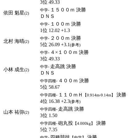
3位 49.33
１５００ｍ 決勝
中学-
依田 魁星
(2)
ＤＮＳ
１００ｍ 決勝
中学-
1位 12.02 +1.3
２００ｍ 決勝
中学-
北村 海晴
(2)
5位 26.09 +3.1
(参考)
４×１００ｍ 決勝
中学-
3位 49.33
走高跳 決勝
中学-
小林 成生
(2)
ＤＮＳ
４００ｍ 決勝
中学四種-
5位 58.67
１１０ｍＨ
決勝
中学四種-
【0.914m-9.14m】
4位 16.38 +2.3
(参考)
走高跳 決勝
中学四種-
山本 祐弥
(2)
3位 1.50
砲丸投
決勝
中学四種-
【4.000kg】
5位 7.35
四種競技
決勝
中学-
【中学】