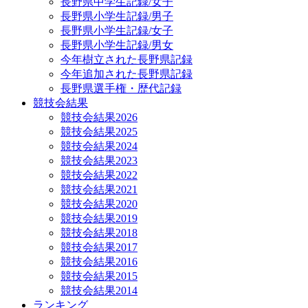
長野県中学生記録/女子
長野県小学生記録/男子
長野県小学生記録/女子
長野県小学生記録/男女
今年樹立された長野県記録
今年追加された長野県記録
長野県選手権・歴代記録
競技会結果
競技会結果2026
競技会結果2025
競技会結果2024
競技会結果2023
競技会結果2022
競技会結果2021
競技会結果2020
競技会結果2019
競技会結果2018
競技会結果2017
競技会結果2016
競技会結果2015
競技会結果2014
ランキング