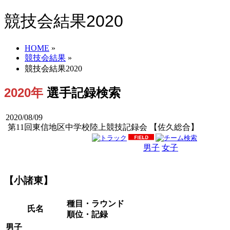
競技会結果2020
HOME
»
競技会結果
»
競技会結果2020
2020年
選手記録検索
2020/08/09
第11回東信地区中学校陸上競技記録会 【佐久総合】
男子
女子
男女
【小諸東】
種目・ラウンド
氏名
順位・記録
男子