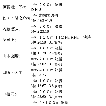
２００ｍ 決勝
中学-
伊藤 壮一郎
(3)
ＤＮＳ
走幅跳 決勝
中学-
佐々木 隆之介
(3)
5位 5.63 +1.9
８００ｍ 決勝
中学-
内藤 悠大
(3)
5位 2:23.18
１１０ｍＨ
決勝
中学-
【0.914m-9.14m】
塚田 要
(3)
5位 20.58 +3.1
(参考)
１００ｍ 決勝
中学-
1位 11.28 +2.4
(参考)
山本 赳瑠
(3)
２００ｍ 決勝
中学-
1位 23.02 +3.1
(参考)
４００ｍ 決勝
中学-
田崎 巧人
(3)
3位 58.75
１００ｍ 決勝
中学-
3位 12.67 +3.8
(参考)
２００ｍ 決勝
中学-
中根 司
(2)
8位 28.60 +3.1
(参考)
４×１００ｍ 決勝
中学-