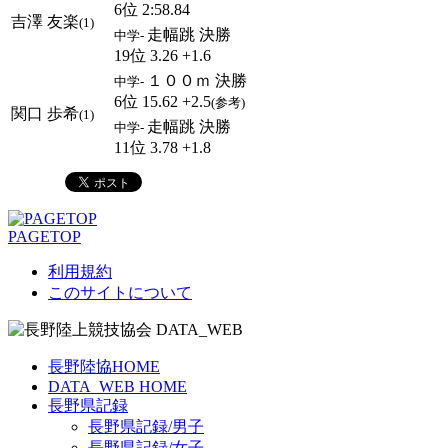
6位 2:58.84
吉澤 友楽
(1)
走幅跳 決勝
中学-
19位 3.26 +1.6
１００ｍ 決勝
中学-
6位 15.62 +2.5
(参考)
関口 歩希
(1)
走幅跳 決勝
中学-
11位 3.78 +1.8
PAGETOP
利用規約
このサイトについて
長野陸協HOME
DATA_WEB HOME
長野県記録
長野県記録/男子
長野県記録/女子