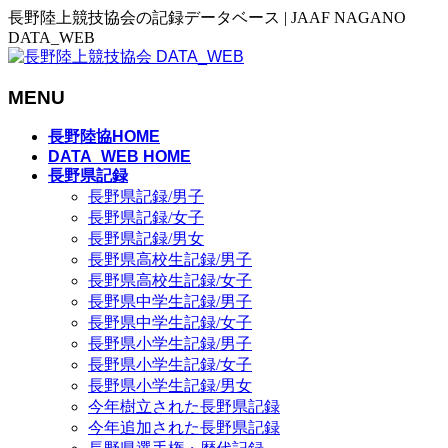
長野陸上競技協会の記録データベース | JAAF NAGANO
DATA_WEB
MENU
メ
長野陸協HOME
ニ
DATA_WEB HOME
長野県記録
ュ
長野県記録/男子
ー
長野県記録/女子
を
長野県記録/男女
飛
長野県高校生記録/男子
ば
長野県高校生記録/女子
す
長野県中学生記録/男子
長野県中学生記録/女子
長野県小学生記録/男子
長野県小学生記録/女子
長野県小学生記録/男女
今年樹立された長野県記録
今年追加された長野県記録