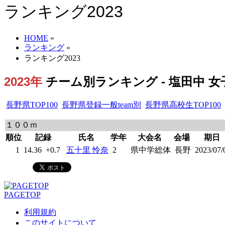
ランキング2023
HOME
»
ランキング
»
ランキング2023
2023年
チーム別ランキング - 塩田中 女子
長野県TOP100
長野県登録一般team別
長野県高校生TOP100
１００ｍ
順位
記録
氏名
学年
大会名
会場
期日
1
14.36
+0.7
五十里 怜奈
2
県中学総体
長野
2023/07/
PAGETOP
利用規約
このサイトについて