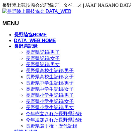
長野陸上競技協会の記録データベース | JAAF NAGANO DAT
MENU
メ
長野陸協HOME
ニ
DATA_WEB HOME
長野県記録
ュ
長野県記録/男子
ー
長野県記録/女子
を
長野県記録/男女
飛
長野県高校生記録/男子
ば
長野県高校生記録/女子
す
長野県中学生記録/男子
長野県中学生記録/女子
長野県小学生記録/男子
長野県小学生記録/女子
長野県小学生記録/男女
今年樹立された長野県記録
今年追加された長野県記録
長野県選手権・歴代記録