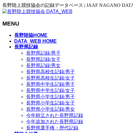
長野陸上競技協会の記録データベース | JAAF NAGANO DAT
MENU
メ
長野陸協HOME
ニ
DATA_WEB HOME
長野県記録
ュ
長野県記録/男子
ー
長野県記録/女子
を
長野県記録/男女
飛
長野県高校生記録/男子
ば
長野県高校生記録/女子
す
長野県中学生記録/男子
長野県中学生記録/女子
長野県小学生記録/男子
長野県小学生記録/女子
長野県小学生記録/男女
今年樹立された長野県記録
今年追加された長野県記録
長野県選手権・歴代記録