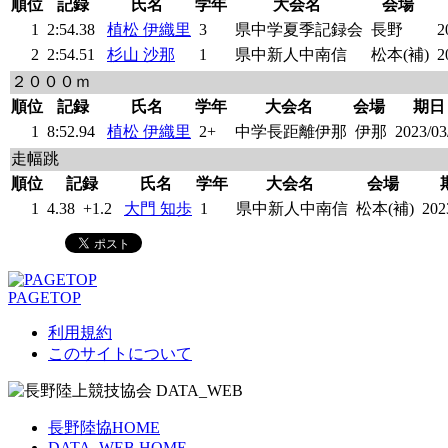
順位
記録
氏名
学年
大会名
会場
1
2:54.38
植松 伊織里
3
県中学夏季記録会
長野
2
2
2:54.51
杉山 沙那
1
県中新人中南信
松本(補)
2
２０００ｍ
順位
記録
氏名
学年
大会名
会場
期日
1
8:52.94
植松 伊織里
2+
中学長距離伊那
伊那
2023/03
走幅跳
順位
記録
氏名
学年
大会名
会場
1
4.38
+1.2
大門 知歩
1
県中新人中南信
松本(補)
202
PAGETOP
利用規約
このサイトについて
長野陸協HOME
DATA_WEB HOME