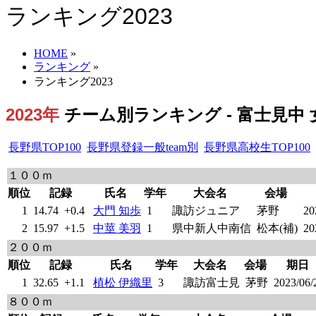
ランキング2023
HOME
»
ランキング
»
ランキング2023
2023年
チーム別ランキング - 富士見中 女
長野県TOP100
長野県登録一般team別
長野県高校生TOP100
１００ｍ
順位
記録
氏名
学年
大会名
会場
1
14.74
+0.4
大門 知歩
1
諏訪ジュニア
茅野
20
2
15.97
+1.5
中莖 美羽
1
県中新人中南信
松本(補)
20
２００ｍ
順位
記録
氏名
学年
大会名
会場
期日
1
32.65
+1.1
植松 伊織里
3
諏訪富士見
茅野
2023/06/
８００ｍ