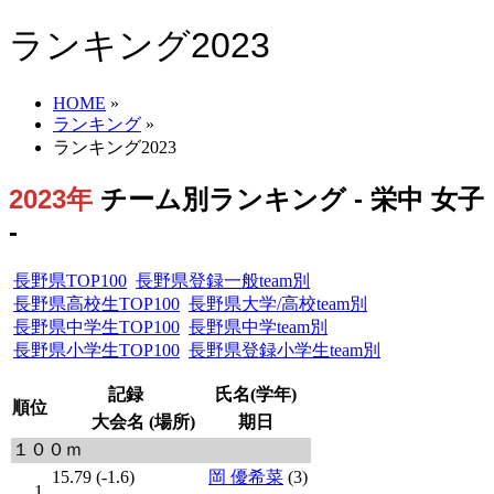
ランキング2023
HOME
»
ランキング
»
ランキング2023
2023年
チーム別ランキング - 栄中 女子
-
長野県TOP100
長野県登録一般team別
長野県高校生TOP100
長野県大学/高校team別
長野県中学生TOP100
長野県中学team別
長野県小学生TOP100
長野県登録小学生team別
記録
氏名(学年)
順位
大会名 (場所)
期日
１００ｍ
15.79 (-1.6)
岡 優希菜
(3)
1