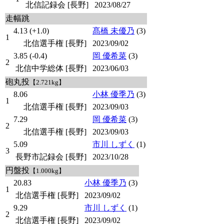
北信記録会 [長野]
2023/08/27
走幅跳
4.13 (+1.0)
髙橋 未優乃
(3)
1
北信選手権 [長野]
2023/09/02
3.85 (-0.4)
岡 優希菜
(3)
2
北信中学総体 [長野]
2023/06/03
砲丸投
【2.721kg】
8.06
小林 優季乃
(3)
1
北信選手権 [長野]
2023/09/03
7.29
岡 優希菜
(3)
2
北信選手権 [長野]
2023/09/03
5.09
市川 しずく
(1)
3
長野市記録会 [長野]
2023/10/28
円盤投
【1.000kg】
20.83
小林 優季乃
(3)
1
北信選手権 [長野]
2023/09/02
9.29
市川 しずく
(1)
2
北信選手権 [長野]
2023/09/02