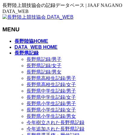
長野陸上競技協会の記録データベース | JAAF NAGANO
DATA_WEB
MENU
メ
長野陸協HOME
ニ
DATA_WEB HOME
長野県記録
ュ
長野県記録/男子
ー
長野県記録/女子
を
長野県記録/男女
飛
長野県高校生記録/男子
ば
長野県高校生記録/女子
す
長野県中学生記録/男子
長野県中学生記録/女子
長野県小学生記録/男子
長野県小学生記録/女子
長野県小学生記録/男女
今年樹立された長野県記録
今年追加された長野県記録