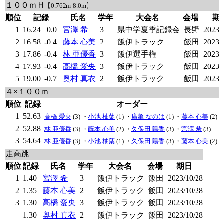
１００ｍＨ
【0.762m-8.0m】
順位
記録
氏名
学年
大会名
会場
1
16.24
0.0
宮澤 希
3
県中学夏季記録会
長野
2023
2
16.58
-0.4
藤本 心美
2
飯伊トラック
飯田
2023
3
17.86
-0.4
林 亜優香
3
飯伊選手権
飯田
2023
4
17.93
-0.4
高橋 愛央
3
飯伊トラック
飯田
2023
5
19.00
-0.7
奥村 真衣
2
飯伊トラック
飯田
2023
４×１００ｍ
順位
記録
オーダー
1
52.63
高橋 愛央
(3) ・
小池 柚葉
(1) ・
廣亀 なのは
(1) ・
藤本 心美
(2)
2
52.88
林 亜優香
(3) ・
藤本 心美
(2) ・
久保田 陽香
(3) ・
宮澤 希
(3)
3
54.64
林 亜優香
(3) ・
小池 柚葉
(1) ・
久保田 陽香
(3) ・
藤本 心美
(2)
走高跳
順位
記録
氏名
学年
大会名
会場
期日
1
1.40
宮澤 希
3
飯伊トラック
飯田
2023/10/28
2
1.35
藤本 心美
2
飯伊トラック
飯田
2023/10/28
3
1.30
高橋 愛央
3
飯伊トラック
飯田
2023/10/28
1.30
奥村 真衣
2
飯伊トラック
飯田
2023/10/28