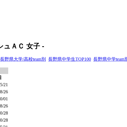
ュＡＣ 女子 -
長野県大学/高校team別
長野県中学生TOP100
長野県中学team
日
5/21
8/26
0/01
8/26
0/28
0/28