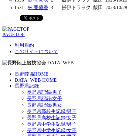
5
1531
林 亜優香
3
飯伊トラック
飯田
2023/10/28
PAGETOP
利用規約
このサイトについて
長野陸協HOME
DATA_WEB HOME
長野県記録
長野県記録/男子
長野県記録/女子
長野県記録/男女
長野県高校生記録/男子
長野県高校生記録/女子
長野県中学生記録/男子
長野県中学生記録/女子