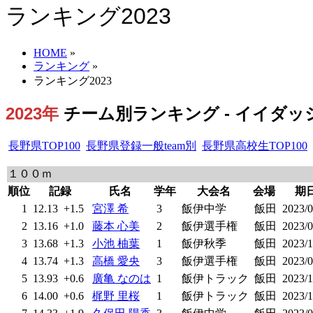
ランキング2023
HOME
»
ランキング
»
ランキング2023
2023年
チーム別ランキング - イイダッシ
長野県TOP100
長野県登録一般team別
長野県高校生TOP100
１００ｍ
順位
記録
氏名
学年
大会名
会場
期
1
12.13
+1.5
宮澤 希
3
飯伊中学
飯田
2023/0
2
13.16
+1.0
藤本 心美
2
飯伊選手権
飯田
2023/0
3
13.68
+1.3
小池 柚葉
1
飯伊秋季
飯田
2023/1
4
13.74
+1.3
高橋 愛央
3
飯伊選手権
飯田
2023/0
5
13.93
+0.6
廣亀 なのは
1
飯伊トラック
飯田
2023/1
6
14.00
+0.6
梶野 里桜
1
飯伊トラック
飯田
2023/1