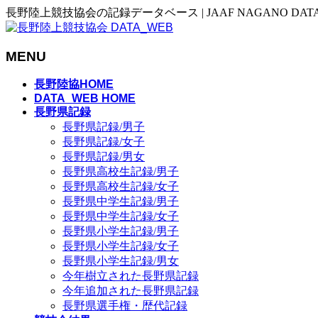
長野陸上競技協会の記録データベース | JAAF NAGANO DAT
MENU
メ
長野陸協HOME
ニ
DATA_WEB HOME
長野県記録
ュ
長野県記録/男子
ー
長野県記録/女子
を
長野県記録/男女
飛
長野県高校生記録/男子
ば
長野県高校生記録/女子
す
長野県中学生記録/男子
長野県中学生記録/女子
長野県小学生記録/男子
長野県小学生記録/女子
長野県小学生記録/男女
今年樹立された長野県記録
今年追加された長野県記録
長野県選手権・歴代記録