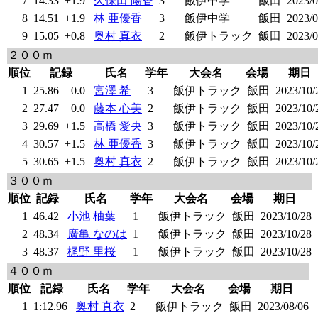
7
14.33
+1.9
久保田 陽香
3
飯伊中学
飯田
2023/0
8
14.51
+1.9
林 亜優香
3
飯伊中学
飯田
2023/0
9
15.05
+0.8
奥村 真衣
2
飯伊トラック
飯田
2023/0
２００ｍ
順位
記録
氏名
学年
大会名
会場
期日
1
25.86
0.0
宮澤 希
3
飯伊トラック
飯田
2023/10/
2
27.47
0.0
藤本 心美
2
飯伊トラック
飯田
2023/10/
3
29.69
+1.5
高橋 愛央
3
飯伊トラック
飯田
2023/10/
4
30.57
+1.5
林 亜優香
3
飯伊トラック
飯田
2023/10/
5
30.65
+1.5
奥村 真衣
2
飯伊トラック
飯田
2023/10/
３００ｍ
順位
記録
氏名
学年
大会名
会場
期日
1
46.42
小池 柚葉
1
飯伊トラック
飯田
2023/10/28
2
48.34
廣亀 なのは
1
飯伊トラック
飯田
2023/10/28
3
48.37
梶野 里桜
1
飯伊トラック
飯田
2023/10/28
４００ｍ
順位
記録
氏名
学年
大会名
会場
期日
1
1:12.96
奥村 真衣
2
飯伊トラック
飯田
2023/08/06