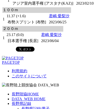
1
アジア室内選手権 [アスタナ(KAZ)]
2023/02/10
１００ｍ
11.37 (+1.6)
君嶋 愛梨沙
1
布勢スプリント [布勢]
2023/06/25
２００ｍ
23.17 (0.0)
君嶋 愛梨沙
1
日本選手権 [長居]
2023/06/04
PAGETOP
利用規約
このサイトについて
長野陸協HOME
DATA_WEB HOME
長野県記録
長野県記録/男子