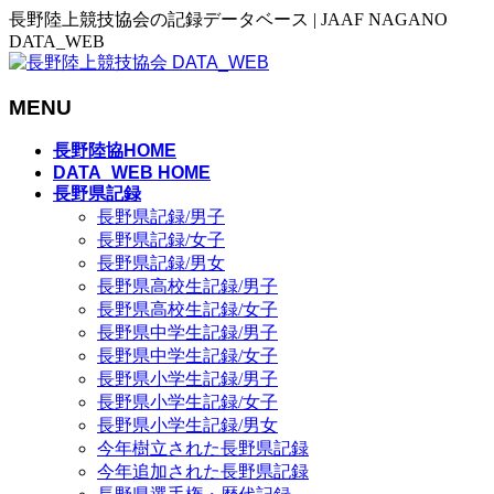
長野陸上競技協会の記録データベース | JAAF NAGANO
DATA_WEB
MENU
メ
長野陸協HOME
ニ
DATA_WEB HOME
長野県記録
ュ
長野県記録/男子
ー
長野県記録/女子
を
長野県記録/男女
飛
長野県高校生記録/男子
ば
長野県高校生記録/女子
す
長野県中学生記録/男子
長野県中学生記録/女子
長野県小学生記録/男子
長野県小学生記録/女子
長野県小学生記録/男女
今年樹立された長野県記録
今年追加された長野県記録