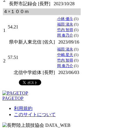
2
長野市記録会 [長野]
2023/10/28
４×１００ｍ
小林 優斗
(1)
福田 渚永
(1)
54.21
竹内 智尋
(1)
1
岡 奏乃介
(1)
県中新人東北信 [佐久]
2023/09/16
福田 渚永
(1)
中嶋 星天
(1)
57.51
竹内 智尋
(1)
2
岡 奏乃介
(1)
北信中学総体 [長野]
2023/06/03
PAGETOP
利用規約
このサイトについて