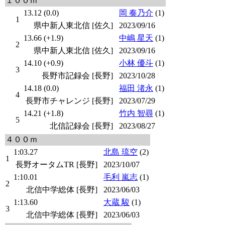
１００ｍ
13.12 (0.0)
岡 奏乃介
(1)
1
県中新人東北信 [佐久]
2023/09/16
13.66 (+1.9)
中嶋 星天
(1)
2
県中新人東北信 [佐久]
2023/09/16
14.10 (+0.9)
小林 優斗
(1)
3
長野市記録会 [長野]
2023/10/28
14.18 (0.0)
福田 渚永
(1)
4
長野市チャレンジ [長野]
2023/07/29
14.21 (+1.8)
竹内 智尋
(1)
5
北信記録会 [長野]
2023/08/27
４００ｍ
1:03.27
北島 琉空
(2)
1
長野オータムTR [長野]
2023/10/07
1:10.01
毛利 嵐志
(1)
2
北信中学総体 [長野]
2023/06/03
1:13.60
大蔵 駿
(1)
3
北信中学総体 [長野]
2023/06/03