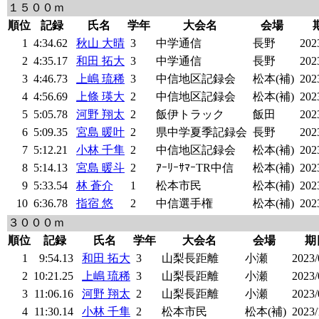
１５００ｍ
順位
記録
氏名
学年
大会名
会場
1
4:34.62
秋山 大晴
3
中学通信
長野
2023
2
4:35.17
和田 拓大
3
中学通信
長野
2023
3
4:46.73
上嶋 琉稀
3
中信地区記録会
松本(補)
2023
4
4:56.69
上條 瑛大
2
中信地区記録会
松本(補)
2023
5
5:05.78
河野 翔太
2
飯伊トラック
飯田
2023
6
5:09.35
宮島 暖叶
2
県中学夏季記録会
長野
2023
7
5:12.21
小林 千隼
2
中信地区記録会
松本(補)
2023
8
5:14.13
宮島 暖斗
2
ｱｰﾘｰｻﾏｰTR中信
松本(補)
2023
9
5:33.54
林 蒼介
1
松本市民
松本(補)
2023
10
6:36.78
指宿 悠
2
中信選手権
松本(補)
2023
３０００ｍ
順位
記録
氏名
学年
大会名
会場
期
1
9:54.13
和田 拓大
3
山梨長距離
小瀬
2023/
2
10:21.25
上嶋 琉稀
3
山梨長距離
小瀬
2023/
3
11:06.16
河野 翔太
2
山梨長距離
小瀬
2023/
4
11:30.14
小林 千隼
2
松本市民
松本(補)
2023/