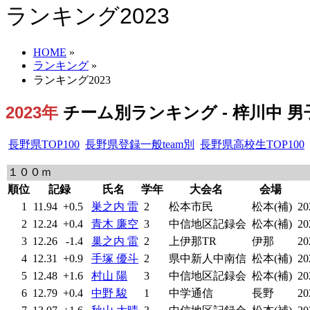
ランキング2023
HOME
»
ランキング
»
ランキング2023
2023年
チーム別ランキング - 梓川中 男子
長野県TOP100
長野県登録一般team別
長野県高校生TOP100
１００ｍ
順位
記録
氏名
学年
大会名
会場
1
11.94
+0.5
巣之内 雷
2
松本市民
松本(補)
20
2
12.24
+0.4
青木 廉空
3
中信地区記録会
松本(補)
20
3
12.26
-1.4
巢之内 雷
2
上伊那TR
伊那
20
4
12.31
+0.9
手塚 優斗
2
県中新人中南信
松本(補)
20
5
12.48
+1.6
村山 陽
3
中信地区記録会
松本(補)
20
6
12.79
+0.4
中野 駿
1
中学通信
長野
20