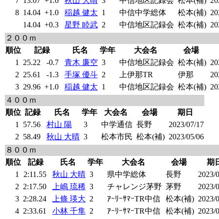
7
13.07
+1.6
秋山 大晴
3
中信地区記録会
松本(補)
20
8
14.04
+1.0
稲越 健太
1
中信中学総体
松本(補)
20
14.04
+0.3
星野 睦武
2
中信地区記録会
松本(補)
20
２００ｍ
順位
記録
氏名
学年
大会名
会場
1
25.22
-0.7
青木 廉空
3
中信地区記録会
松本(補)
20
2
25.61
-1.3
手塚 優斗
2
上伊那TR
伊那
20
3
29.96
+1.0
稲越 健太
1
中信地区記録会
松本(補)
20
４００ｍ
順位
記録
氏名
学年
大会名
会場
期日
1
57.56
村山 陽
3
中学通信
長野
2023/07/17
2
58.49
秋山 大晴
3
松本市民
松本(補)
2023/05/06
８００ｍ
順位
記録
氏名
学年
大会名
会場
期
1
2:11.55
秋山 大晴
3
県中学総体
長野
2023/0
2
2:17.50
上嶋 琉稀
3
チャレンジ茅野
茅野
2023/0
3
2:28.24
上條 瑛大
2
ｱｰﾘｰｻﾏｰTR中信
松本(補)
2023/0
4
2:33.61
小林 千隼
2
ｱｰﾘｰｻﾏｰTR中信
松本(補)
2023/0