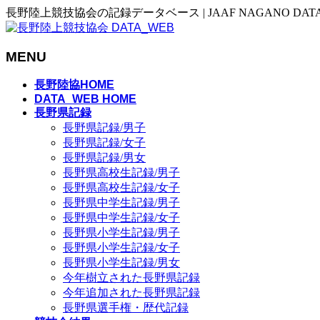
長野陸上競技協会の記録データベース | JAAF NAGANO DAT
MENU
メ
長野陸協HOME
ニ
DATA_WEB HOME
長野県記録
ュ
長野県記録/男子
ー
長野県記録/女子
を
長野県記録/男女
飛
長野県高校生記録/男子
ば
長野県高校生記録/女子
す
長野県中学生記録/男子
長野県中学生記録/女子
長野県小学生記録/男子
長野県小学生記録/女子
長野県小学生記録/男女
今年樹立された長野県記録
今年追加された長野県記録
長野県選手権・歴代記録