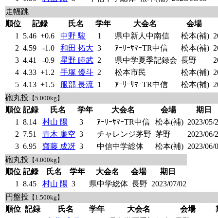
走幅跳
順位
記録
氏名
学年
大会名
会場
1
5.46
+0.6
中野 駿
1
県中新人中南信
松本(補)
2
2
4.59
-1.0
和田 拓大
3
ｱｰﾘｰｻﾏｰTR中信
松本(補)
2
3
4.41
-0.9
星野 睦武
2
県中学夏季記録会
長野
2
4
4.33
+1.2
手塚 優斗
2
松本市民
松本(補)
2
5
4.13
+1.5
服部 長流
1
ｱｰﾘｰｻﾏｰTR中信
松本(補)
2
砲丸投
【5.000kg】
順位
記録
氏名
学年
大会名
会場
期日
1
8.14
村山 陽
3
ｱｰﾘｰｻﾏｰTR中信
松本(補)
2023/05/
2
7.51
青木 廉空
3
チャレンジ茅野
茅野
2023/06/
3
6.95
齋藤 成冴
3
中信中学総体
松本(補)
2023/06/
砲丸投
【4.000kg】
順位
記録
氏名
学年
大会名
会場
期日
1
8.45
村山 陽
3
県中学総体
長野
2023/07/02
円盤投
【1.500kg】
順位
記録
氏名
学年
大会名
会場