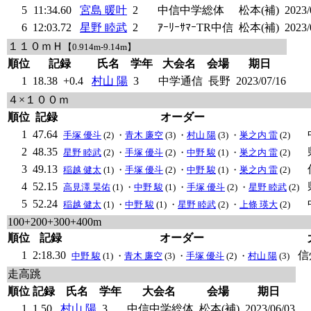
5
11:34.60
宮島 暖叶
2
中信中学総体
松本(補)
2023/
6
12:03.72
星野 睦武
2
ｱｰﾘｰｻﾏｰTR中信
松本(補)
2023/
１１０ｍＨ
【0.914m-9.14m】
順位
記録
氏名
学年
大会名
会場
期日
1
18.38
+0.4
村山 陽
3
中学通信
長野
2023/07/16
４×１００ｍ
順位
記録
オーダー
1
47.64
手塚 優斗
(2) ・
青木 廉空
(3) ・
村山 陽
(3) ・
巣之内 雷
(2)
2
48.35
星野 睦武
(2) ・
手塚 優斗
(2) ・
中野 駿
(1) ・
巣之内 雷
(2)
3
49.13
稲越 健太
(1) ・
手塚 優斗
(2) ・
中野 駿
(1) ・
巣之内 雷
(2)
4
52.15
高見澤 昊佑
(1) ・
中野 駿
(1) ・
手塚 優斗
(2) ・
星野 睦武
(2)
5
52.24
稲越 健太
(1) ・
中野 駿
(1) ・
星野 睦武
(2) ・
上條 瑛大
(2)
100+200+300+400m
順位
記録
オーダー
1
2:18.30
信
中野 駿
(1) ・
青木 廉空
(3) ・
手塚 優斗
(2) ・
村山 陽
(3)
走高跳
順位
記録
氏名
学年
大会名
会場
期日
1
1.50
村山 陽
3
中信中学総体
松本(補)
2023/06/03