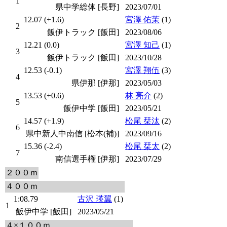
1
県中学総体 [長野]
2023/07/01
12.07 (+1.6)
宮澤 佑茉
(1)
2
飯伊トラック [飯田]
2023/08/06
12.21 (0.0)
宮澤 知己
(1)
3
飯伊トラック [飯田]
2023/10/28
12.53 (-0.1)
宮澤 翔伍
(3)
4
県伊那 [伊那]
2023/05/03
13.53 (+0.6)
林 亮介
(2)
5
飯伊中学 [飯田]
2023/05/21
14.57 (+1.9)
松尾 栞汰
(2)
6
県中新人中南信 [松本(補)]
2023/09/16
15.36 (-2.4)
松尾 栞太
(2)
7
南信選手権 [伊那]
2023/07/29
２００ｍ
４００ｍ
1:08.79
古沢 瑛翼
(1)
1
飯伊中学 [飯田]
2023/05/21
４×１００ｍ