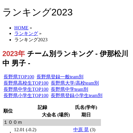
ランキング2023
HOME
»
ランキング
»
ランキング2023
2023年
チーム別ランキング - 伊那松川
中 男子 -
長野県TOP100
長野県登録一般team別
長野県高校生TOP100
長野県大学/高校team別
長野県中学生TOP100
長野県中学team別
長野県小学生TOP100
長野県登録小学生team別
記録
氏名(学年)
順位
大会名 (場所)
期日
１００ｍ
12.01 (-0.2)
中原 晃
(3)