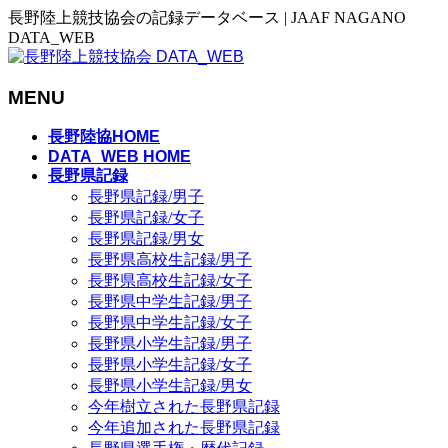
長野陸上競技協会の記録データベース | JAAF NAGANO
DATA_WEB
MENU
メ
長野陸協HOME
ニ
DATA_WEB HOME
長野県記録
ュ
長野県記録/男子
ー
長野県記録/女子
を
長野県記録/男女
飛
長野県高校生記録/男子
ば
長野県高校生記録/女子
す
長野県中学生記録/男子
長野県中学生記録/女子
長野県小学生記録/男子
長野県小学生記録/女子
長野県小学生記録/男女
今年樹立された長野県記録
今年追加された長野県記録