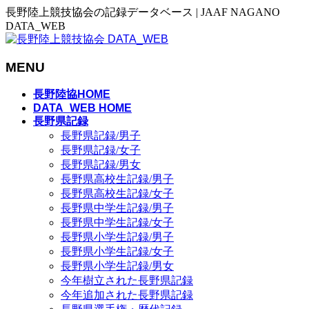
長野陸上競技協会の記録データベース | JAAF NAGANO
DATA_WEB
MENU
メ
長野陸協HOME
ニ
DATA_WEB HOME
長野県記録
ュ
長野県記録/男子
ー
長野県記録/女子
を
長野県記録/男女
飛
長野県高校生記録/男子
ば
長野県高校生記録/女子
す
長野県中学生記録/男子
長野県中学生記録/女子
長野県小学生記録/男子
長野県小学生記録/女子
長野県小学生記録/男女
今年樹立された長野県記録
今年追加された長野県記録