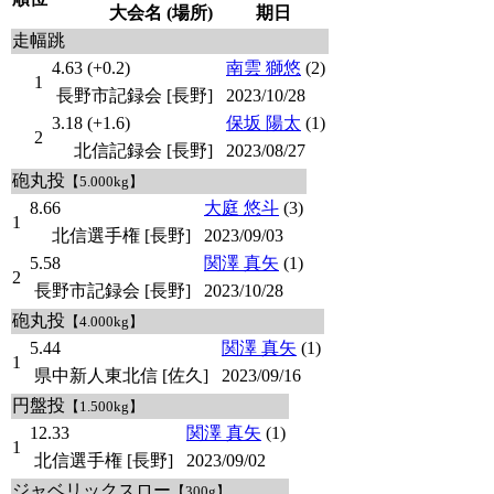
大会名 (場所)
期日
走幅跳
4.63 (+0.2)
南雲 獅悠
(2)
1
長野市記録会 [長野]
2023/10/28
3.18 (+1.6)
保坂 陽太
(1)
2
北信記録会 [長野]
2023/08/27
砲丸投
【5.000kg】
8.66
大庭 悠斗
(3)
1
北信選手権 [長野]
2023/09/03
5.58
関澤 真矢
(1)
2
長野市記録会 [長野]
2023/10/28
砲丸投
【4.000kg】
5.44
関澤 真矢
(1)
1
県中新人東北信 [佐久]
2023/09/16
円盤投
【1.500kg】
12.33
関澤 真矢
(1)
1
北信選手権 [長野]
2023/09/02
ジャベリックスロー
【300g】