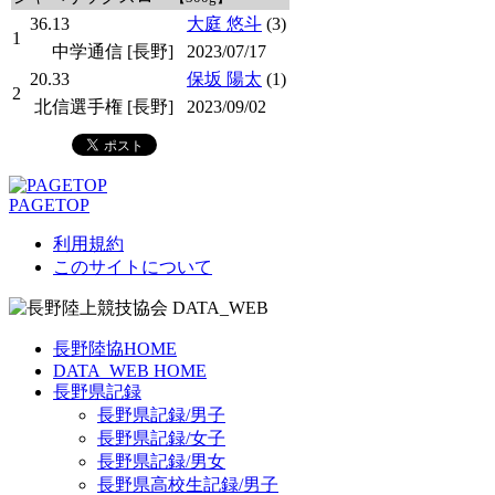
36.13
大庭 悠斗
(3)
1
中学通信 [長野]
2023/07/17
20.33
保坂 陽太
(1)
2
北信選手権 [長野]
2023/09/02
PAGETOP
利用規約
このサイトについて
長野陸協HOME
DATA_WEB HOME
長野県記録
長野県記録/男子
長野県記録/女子
長野県記録/男女
長野県高校生記録/男子