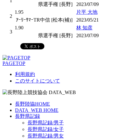
1
県選手権 [長野]
2023/07/09
1.95
片平 大地
2
ｱｰﾘｰｻﾏｰTR中信 [松本(補)]
2023/05/21
1.90
林 知彦
3
県選手権 [長野]
2023/07/09
PAGETOP
利用規約
このサイトについて
長野陸協HOME
DATA_WEB HOME
長野県記録
長野県記録/男子
長野県記録/女子
長野県記録/男女