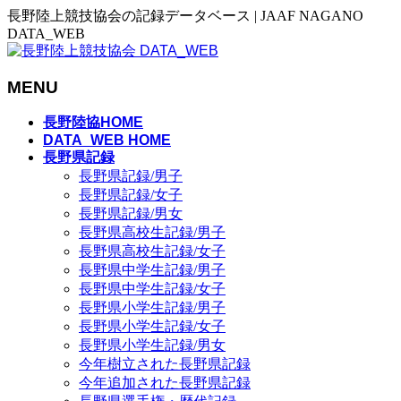
長野陸上競技協会の記録データベース | JAAF NAGANO
DATA_WEB
MENU
メ
長野陸協HOME
ニ
DATA_WEB HOME
長野県記録
ュ
長野県記録/男子
ー
長野県記録/女子
を
長野県記録/男女
飛
長野県高校生記録/男子
ば
長野県高校生記録/女子
す
長野県中学生記録/男子
長野県中学生記録/女子
長野県小学生記録/男子
長野県小学生記録/女子
長野県小学生記録/男女
今年樹立された長野県記録
今年追加された長野県記録