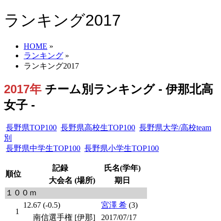
ランキング2017
HOME
»
ランキング
»
ランキング2017
2017年
チーム別ランキング - 伊那北高
女子 -
長野県TOP100
長野県高校生TOP100
長野県大学/高校team
別
長野県中学生TOP100
長野県小学生TOP100
記録
氏名(学年)
順位
大会名 (場所)
期日
１００ｍ
12.67 (-0.5)
宮澤 希
(3)
1
南信選手権 [伊那]
2017/07/17