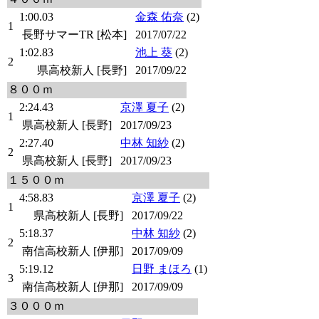
1:00.03
金森 佑奈
(2)
1
長野サマーTR [松本]
2017/07/22
1:02.83
池上 葵
(2)
2
県高校新人 [長野]
2017/09/22
８００ｍ
2:24.43
京澤 夏子
(2)
1
県高校新人 [長野]
2017/09/23
2:27.40
中林 知紗
(2)
2
県高校新人 [長野]
2017/09/23
１５００ｍ
4:58.83
京澤 夏子
(2)
1
県高校新人 [長野]
2017/09/22
5:18.37
中林 知紗
(2)
2
南信高校新人 [伊那]
2017/09/09
5:19.12
日野 まほろ
(1)
3
南信高校新人 [伊那]
2017/09/09
３０００ｍ