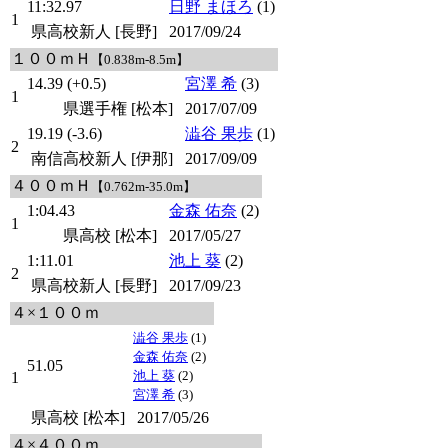
11:32.97
日野 まほろ
(1)
1
県高校新人 [長野]
2017/09/24
１００ｍＨ
【0.838m-8.5m】
14.39 (+0.5)
宮澤 希
(3)
1
県選手権 [松本]
2017/07/09
19.19 (-3.6)
澁谷 果歩
(1)
2
南信高校新人 [伊那]
2017/09/09
４００ｍＨ
【0.762m-35.0m】
1:04.43
金森 佑奈
(2)
1
県高校 [松本]
2017/05/27
1:11.01
池上 葵
(2)
2
県高校新人 [長野]
2017/09/23
４×１００ｍ
澁谷 果歩
(1)
金森 佑奈
(2)
51.05
池上 葵
(2)
1
宮澤 希
(3)
県高校 [松本]
2017/05/26
４×４００ｍ