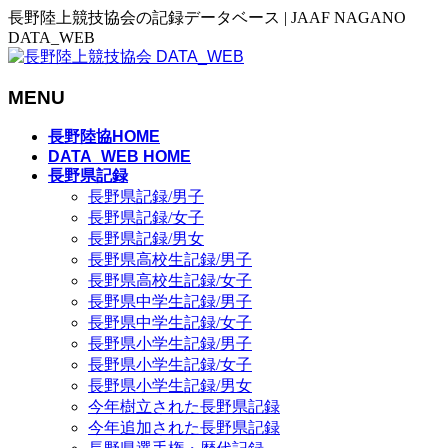
長野陸上競技協会の記録データベース | JAAF NAGANO
DATA_WEB
MENU
メ
長野陸協HOME
ニ
DATA_WEB HOME
長野県記録
ュ
長野県記録/男子
ー
長野県記録/女子
を
長野県記録/男女
飛
長野県高校生記録/男子
ば
長野県高校生記録/女子
す
長野県中学生記録/男子
長野県中学生記録/女子
長野県小学生記録/男子
長野県小学生記録/女子
長野県小学生記録/男女
今年樹立された長野県記録
今年追加された長野県記録