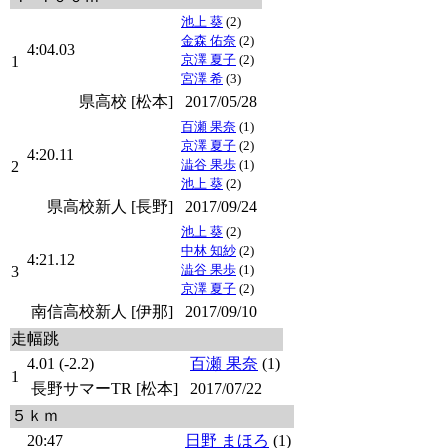
池上 葵
(2)
金森 佑奈
(2)
4:04.03
京澤 夏子
(2)
1
宮澤 希
(3)
県高校 [松本]
2017/05/28
百瀬 果奈
(1)
京澤 夏子
(2)
4:20.11
澁谷 果歩
(1)
2
池上 葵
(2)
県高校新人 [長野]
2017/09/24
池上 葵
(2)
中林 知紗
(2)
4:21.12
澁谷 果歩
(1)
3
京澤 夏子
(2)
南信高校新人 [伊那]
2017/09/10
走幅跳
4.01 (-2.2)
百瀬 果奈
(1)
1
長野サマーTR [松本]
2017/07/22
５ｋｍ
20:47
日野 まほろ
(1)