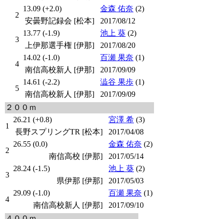
13.09 (+2.0)
金森 佑奈
(2)
2
安曇野記録会 [松本]
2017/08/12
13.77 (-1.9)
池上 葵
(2)
3
上伊那選手権 [伊那]
2017/08/20
14.02 (-1.0)
百瀬 果奈
(1)
4
南信高校新人 [伊那]
2017/09/09
14.61 (-2.2)
澁谷 果歩
(1)
5
南信高校新人 [伊那]
2017/09/09
２００ｍ
26.21 (+0.8)
宮澤 希
(3)
1
長野スプリングTR [松本]
2017/04/08
26.55 (0.0)
金森 佑奈
(2)
2
南信高校 [伊那]
2017/05/14
28.24 (-1.5)
池上 葵
(2)
3
県伊那 [伊那]
2017/05/03
29.09 (-1.0)
百瀬 果奈
(1)
4
南信高校新人 [伊那]
2017/09/10
４００ｍ