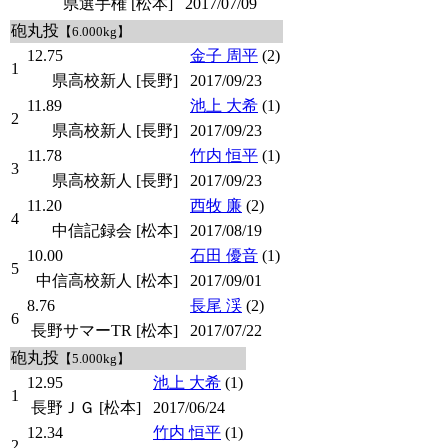
県選手権 [松本]
2017/07/09
砲丸投
【6.000kg】
12.75
金子 周平
(2)
1
県高校新人 [長野]
2017/09/23
11.89
池上 大希
(1)
2
県高校新人 [長野]
2017/09/23
11.78
竹内 恒平
(1)
3
県高校新人 [長野]
2017/09/23
11.20
西牧 廉
(2)
4
中信記録会 [松本]
2017/08/19
10.00
石田 優音
(1)
5
中信高校新人 [松本]
2017/09/01
8.76
長尾 渓
(2)
6
長野サマーTR [松本]
2017/07/22
砲丸投
【5.000kg】
12.95
池上 大希
(1)
1
長野ＪＧ [松本]
2017/06/24
12.34
竹内 恒平
(1)
2