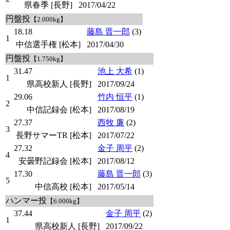
県春季 [長野]
2017/04/22
円盤投
【2.000kg】
18.18
藤島 晋一郎
(3)
1
中信選手権 [松本]
2017/04/30
円盤投
【1.750kg】
31.47
池上 大希
(1)
1
県高校新人 [長野]
2017/09/24
29.06
竹内 恒平
(1)
2
中信記録会 [松本]
2017/08/19
27.37
西牧 廉
(2)
3
長野サマーTR [松本]
2017/07/22
27.32
金子 周平
(2)
4
安曇野記録会 [松本]
2017/08/12
17.30
藤島 晋一郎
(3)
5
中信高校 [松本]
2017/05/14
ハンマー投
【6.000kg】
37.44
金子 周平
(2)
1
県高校新人 [長野]
2017/09/22