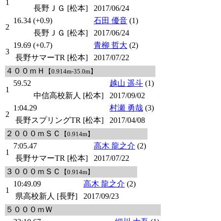
1
長野ＪＧ [松本]
2017/06/24
16.34 (+0.9)
石田 優音
(1)
2
長野ＪＧ [松本]
2017/06/24
19.69 (+0.7)
青柳 哲大
(2)
3
長野サマーTR [松本]
2017/07/22
４００ｍＨ
【0.914m-35.0m】
59.52
越山 遥斗
(1)
1
中信高校新人 [松本]
2017/09/02
1:04.29
村瀬 勇哉
(3)
2
長野スプリングTR [松本]
2017/04/08
２０００ｍＳＣ
【0.914m】
7:05.47
高木 龍之介
(2)
1
長野サマーTR [松本]
2017/07/22
３０００ｍＳＣ
【0.914m】
10:49.09
高木 龍之介
(2)
1
県高校新人 [長野]
2017/09/23
５０００ｍＷ