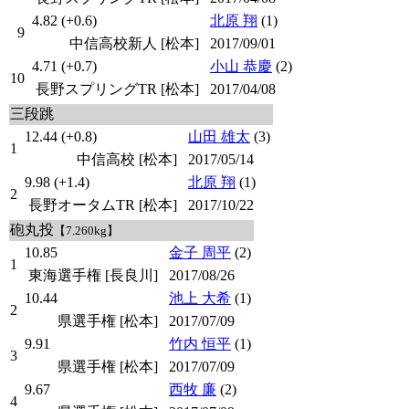
4.82 (+0.6)
北原 翔
(1)
9
中信高校新人 [松本]
2017/09/01
4.71 (+0.7)
小山 恭慶
(2)
10
長野スプリングTR [松本]
2017/04/08
三段跳
12.44 (+0.8)
山田 雄太
(3)
1
中信高校 [松本]
2017/05/14
9.98 (+1.4)
北原 翔
(1)
2
長野オータムTR [松本]
2017/10/22
砲丸投
【7.260kg】
10.85
金子 周平
(2)
1
東海選手権 [長良川]
2017/08/26
10.44
池上 大希
(1)
2
県選手権 [松本]
2017/07/09
9.91
竹内 恒平
(1)
3
県選手権 [松本]
2017/07/09
9.67
西牧 廉
(2)
4