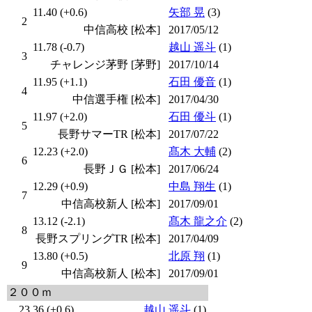
11.40 (+0.6)
矢部 晃
(3)
2
中信高校 [松本]
2017/05/12
11.78 (-0.7)
越山 遥斗
(1)
3
チャレンジ茅野 [茅野]
2017/10/14
11.95 (+1.1)
石田 優音
(1)
4
中信選手権 [松本]
2017/04/30
11.97 (+2.0)
石田 優斗
(1)
5
長野サマーTR [松本]
2017/07/22
12.23 (+2.0)
髙木 大輔
(2)
6
長野ＪＧ [松本]
2017/06/24
12.29 (+0.9)
中島 翔生
(1)
7
中信高校新人 [松本]
2017/09/01
13.12 (-2.1)
髙木 龍之介
(2)
8
長野スプリングTR [松本]
2017/04/09
13.80 (+0.5)
北原 翔
(1)
9
中信高校新人 [松本]
2017/09/01
２００ｍ
23.36 (+0.6)
越山 遥斗
(1)