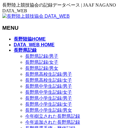
長野陸上競技協会の記録データベース | JAAF NAGANO
DATA_WEB
MENU
メ
長野陸協HOME
ニ
DATA_WEB HOME
長野県記録
ュ
長野県記録/男子
ー
長野県記録/女子
を
長野県記録/男女
飛
長野県高校生記録/男子
ば
長野県高校生記録/女子
す
長野県中学生記録/男子
長野県中学生記録/女子
長野県小学生記録/男子
長野県小学生記録/女子
長野県小学生記録/男女
今年樹立された長野県記録
今年追加された長野県記録