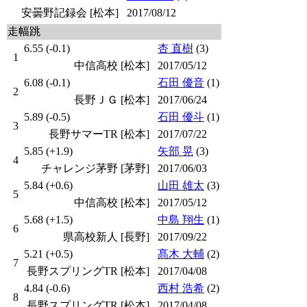
安曇野記録会 [松本]
2017/08/12
走幅跳
6.55 (-0.1)
杏 直樹
(3)
1
中信高校 [松本]
2017/05/12
6.08 (-0.1)
石田 優音
(1)
2
長野ＪＧ [松本]
2017/06/24
5.89 (-0.5)
石田 優斗
(1)
3
長野サマーTR [松本]
2017/07/22
5.85 (+1.9)
矢部 晃
(3)
4
チャレンジ茅野 [茅野]
2017/06/03
5.84 (+0.6)
山田 雄太
(3)
5
中信高校 [松本]
2017/05/12
5.68 (+1.5)
中島 翔生
(1)
6
県高校新人 [長野]
2017/09/22
5.21 (+0.5)
髙木 大輔
(2)
7
長野スプリングTR [松本]
2017/04/08
4.84 (-0.6)
西村 浩希
(2)
8
長野スプリングTR [松本]
2017/04/08