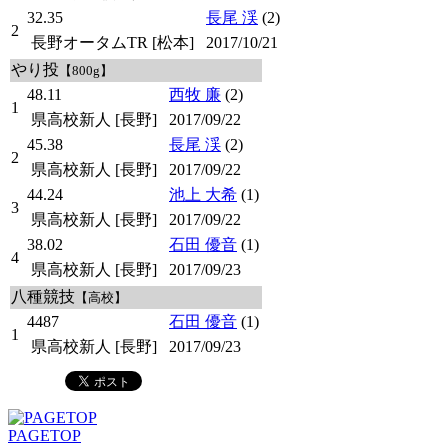
32.35
長尾 渓
(2)
2
長野オータムTR [松本]
2017/10/21
やり投
【800g】
48.11
西牧 廉
(2)
1
県高校新人 [長野]
2017/09/22
45.38
長尾 渓
(2)
2
県高校新人 [長野]
2017/09/22
44.24
池上 大希
(1)
3
県高校新人 [長野]
2017/09/22
38.02
石田 優音
(1)
4
県高校新人 [長野]
2017/09/23
八種競技
【高校】
4487
石田 優音
(1)
1
県高校新人 [長野]
2017/09/23
PAGETOP