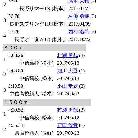
56.01
髙木 大輔
(2)
2
長野サマーTR [松本]
2017/07/22
56.78
村瀬 勇哉
(3)
3
長野スプリングTR [松本]
2017/04/09
57.26
西村 浩希
(2)
4
長野オータムTR [松本]
2017/10/22
８００ｍ
2:08.26
村瀬 勇哉
(3)
1
中信高校 [松本]
2017/05/13
2:08.80
細川 大吾
(1)
2
中信高校 [松本]
2017/05/13
2:13.53
小山 恭慶
(2)
3
中信高校新人 [松本]
2017/09/02
１５００ｍ
4:30.52
村瀬 勇哉
(3)
1
中信高校 [松本]
2017/05/12
4:35.34
石田 優音
(1)
2
県高校新人 [長野]
2017/09/23