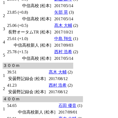
1
中信高校 [松本]
2017/05/14
23.85 (+0.8)
矢部 晃
(3)
2
中信高校 [松本]
2017/05/14
25.06 (+0.5)
髙木 大輔
(2)
3
長野オータムTR [松本]
2017/10/21
25.61 (+1.0)
中島 翔生
(1)
4
中信高校新人 [松本]
2017/09/03
25.78 (+1.5)
西村 浩希
(2)
5
中信高校 [松本]
2017/05/14
３００ｍ
39.51
髙木 大輔
(2)
1
安曇野記録会 [松本]
2017/08/12
41.23
西村 浩希
(2)
2
安曇野記録会 [松本]
2017/08/12
４００ｍ
54.65
石田 優音
(1)
1
中信高校新人 [松本]
2017/09/01