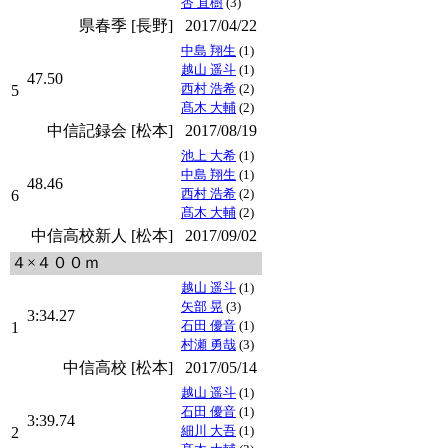
杏 直樹
(3)
県春季 [長野]
2017/04/22
中島 翔生
(1)
越山 遥斗
(1)
47.50
西村 浩希
(2)
5
髙木 大輔
(2)
中信記録会 [松本]
2017/08/19
池上 大希
(1)
中島 翔生
(1)
48.46
西村 浩希
(2)
6
髙木 大輔
(2)
中信高校新人 [松本]
2017/09/02
４×４００ｍ
越山 遥斗
(1)
矢部 晃
(3)
3:34.27
石田 優音
(1)
1
村瀬 勇哉
(3)
中信高校 [松本]
2017/05/14
越山 遥斗
(1)
石田 優音
(1)
3:39.74
細川 大吾
(1)
2