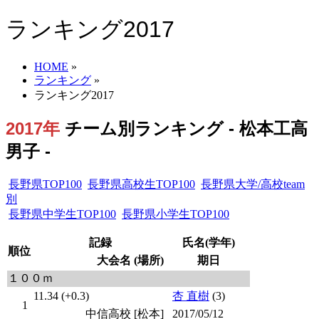
ランキング2017
HOME
»
ランキング
»
ランキング2017
2017年
チーム別ランキング - 松本工高
男子 -
長野県TOP100
長野県高校生TOP100
長野県大学/高校team
別
長野県中学生TOP100
長野県小学生TOP100
記録
氏名(学年)
順位
大会名 (場所)
期日
１００ｍ
11.34 (+0.3)
杏 直樹
(3)
1
中信高校 [松本]
2017/05/12