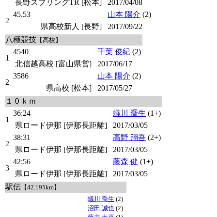
長野スプリングTR [松本]
2017/04/08
45.53
山本 陽介
(2)
2
県高校新人 [長野]
2017/09/22
八種競技
【高校】
4540
千葉 俊紀
(2)
1
北信越高校 [富山県営]
2017/06/17
3586
山本 陽介
(2)
2
県高校 [松本]
2017/05/27
１０ｋｍ
36:24
蟻川 喬生
(1+)
1
県ロード伊那 [伊那長距離]
2017/03/05
38:31
高野 翔吾
(2+)
2
県ロード伊那 [伊那長距離]
2017/03/05
42:56
藤森 健
(1+)
3
県ロード伊那 [伊那長距離]
2017/03/05
駅伝
【42.195km】
蟻川 喬生
(2)
沼田 誠也
(2)