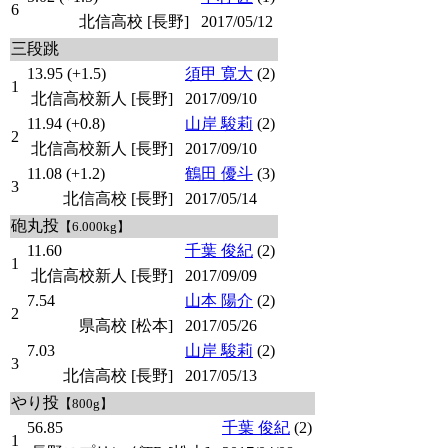
6
北信高校 [長野]
2017/05/12
三段跳
13.95 (+1.5)
須甲 寛大
(2)
1
北信高校新人 [長野]
2017/09/10
11.94 (+0.8)
山岸 駿莉
(2)
2
北信高校新人 [長野]
2017/09/10
11.08 (+1.2)
鶴田 優斗
(3)
3
北信高校 [長野]
2017/05/14
砲丸投
【6.000kg】
11.60
千葉 俊紀
(2)
1
北信高校新人 [長野]
2017/09/09
7.54
山本 陽介
(2)
2
県高校 [松本]
2017/05/26
7.03
山岸 駿莉
(2)
3
北信高校 [長野]
2017/05/13
やり投
【800g】
56.85
千葉 俊紀
(2)
1