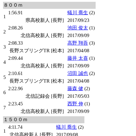
８００ｍ
1:56.91
蟻川 喬生
(2)
1
県高校新人 [長野]
2017/09/23
2:08.26
池田 俊太
(1)
2
北信高校新人 [長野]
2017/09/09
2:08.33
高野 翔吾
(3)
3
長野スプリングTR [松本]
2017/04/08
2:09.44
藤井 太喜
(1)
4
北信高校新人 [長野]
2017/09/09
2:10.61
沼田 誠也
(2)
5
長野スプリングTR [松本]
2017/04/08
2:22.96
藤森 健
(2)
6
北信記録会 [長野]
2017/05/03
2:23.45
西野 伸
(1)
7
北信高校新人 [長野]
2017/09/09
１５００ｍ
4:11.74
蟻川 喬生
(2)
1
北信高校新人 [長野]
2017/09/08