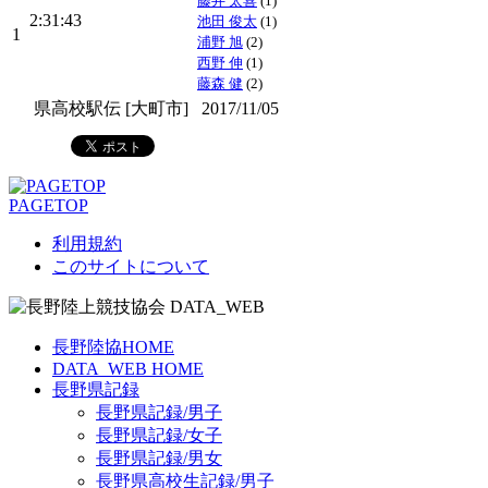
藤井 太喜
(1)
2:31:43
池田 俊太
(1)
1
浦野 旭
(2)
西野 伸
(1)
藤森 健
(2)
県高校駅伝 [大町市]
2017/11/05
PAGETOP
利用規約
このサイトについて
長野陸協HOME
DATA_WEB HOME
長野県記録
長野県記録/男子
長野県記録/女子
長野県記録/男女
長野県高校生記録/男子