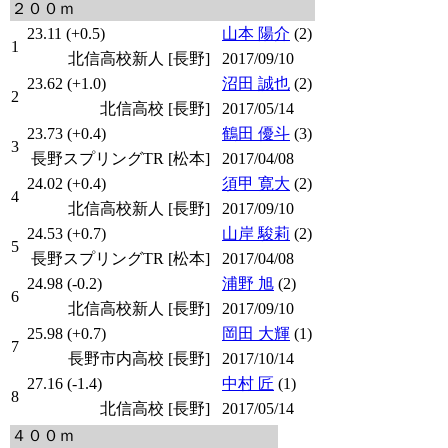
２００ｍ
23.11 (+0.5)
山本 陽介
(2)
1
北信高校新人 [長野]
2017/09/10
23.62 (+1.0)
沼田 誠也
(2)
2
北信高校 [長野]
2017/05/14
23.73 (+0.4)
鶴田 優斗
(3)
3
長野スプリングTR [松本]
2017/04/08
24.02 (+0.4)
須甲 寛大
(2)
4
北信高校新人 [長野]
2017/09/10
24.53 (+0.7)
山岸 駿莉
(2)
5
長野スプリングTR [松本]
2017/04/08
24.98 (-0.2)
浦野 旭
(2)
6
北信高校新人 [長野]
2017/09/10
25.98 (+0.7)
岡田 大輝
(1)
7
長野市内高校 [長野]
2017/10/14
27.16 (-1.4)
中村 匠
(1)
8
北信高校 [長野]
2017/05/14
４００ｍ