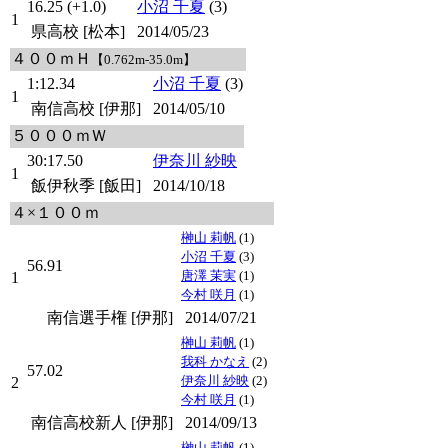
16.25 (+1.0)
小沼 千夏
(3)
1
県高校 [松本]
2014/05/23
４００ｍＨ
【0.762m-35.0m】
1:12.34
小沼 千夏
(3)
1
南信高校 [伊那]
2014/05/10
５０００ｍＷ
30:17.50
伊奈川 紗映
1
飯伊秋季 [飯田]
2014/10/18
４×１００ｍ
榊山 莉帆
(1)
小沼 千夏
(3)
56.91
唐澤 茉実
(1)
1
今村 咲月
(1)
南信選手権 [伊那]
2014/07/21
榊山 莉帆
(1)
我科 かなえ
(2)
57.02
伊奈川 紗映
(2)
2
今村 咲月
(1)
南信高校新人 [伊那]
2014/09/13
榊山 莉帆
(1)