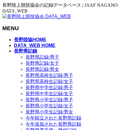
長野陸上競技協会の記録データベース | JAAF NAGANO
DATA_WEB
MENU
メ
長野陸協HOME
ニ
DATA_WEB HOME
長野県記録
ュ
長野県記録/男子
ー
長野県記録/女子
を
長野県記録/男女
飛
長野県高校生記録/男子
ば
長野県高校生記録/女子
す
長野県中学生記録/男子
長野県中学生記録/女子
長野県小学生記録/男子
長野県小学生記録/女子
長野県小学生記録/男女
今年樹立された長野県記録
今年追加された長野県記録