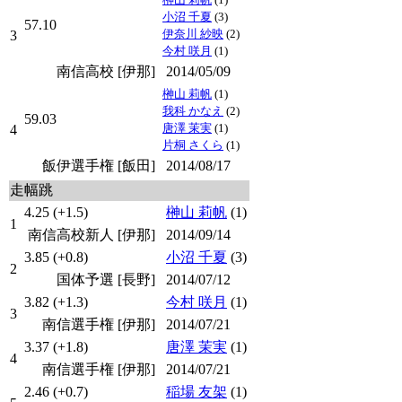
小沼 千夏
(3)
57.10
伊奈川 紗映
(2)
3
今村 咲月
(1)
南信高校 [伊那]
2014/05/09
榊山 莉帆
(1)
我科 かなえ
(2)
59.03
唐澤 茉実
(1)
4
片桐 さくら
(1)
飯伊選手権 [飯田]
2014/08/17
走幅跳
4.25 (+1.5)
榊山 莉帆
(1)
1
南信高校新人 [伊那]
2014/09/14
3.85 (+0.8)
小沼 千夏
(3)
2
国体予選 [長野]
2014/07/12
3.82 (+1.3)
今村 咲月
(1)
3
南信選手権 [伊那]
2014/07/21
3.37 (+1.8)
唐澤 茉実
(1)
4
南信選手権 [伊那]
2014/07/21
2.46 (+0.7)
稲場 友架
(1)