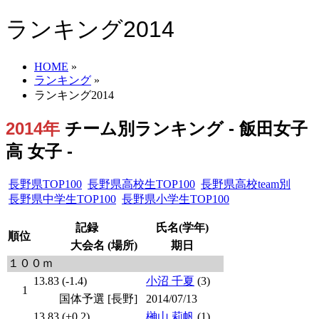
ランキング2014
HOME
»
ランキング
»
ランキング2014
2014年
チーム別ランキング - 飯田女子
高 女子 -
長野県TOP100
長野県高校生TOP100
長野県高校team別
長野県中学生TOP100
長野県小学生TOP100
記録
氏名(学年)
順位
大会名 (場所)
期日
１００ｍ
13.83 (-1.4)
小沼 千夏
(3)
1
国体予選 [長野]
2014/07/13
13.83 (+0.2)
榊山 莉帆
(1)