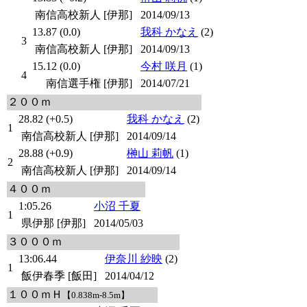
南信高校新人 [伊那]
2014/09/13
13.87 (0.0)
我科 かなえ
(2)
3
南信高校新人 [伊那]
2014/09/13
15.12 (0.0)
今村 咲月
(1)
4
南信選手権 [伊那]
2014/07/21
２００ｍ
28.82 (+0.5)
我科 かなえ
(2)
1
南信高校新人 [伊那]
2014/09/14
28.88 (+0.9)
榊山 莉帆
(1)
2
南信高校新人 [伊那]
2014/09/14
４００ｍ
1:05.26
小沼 千夏
1
県伊那 [伊那]
2014/05/03
３０００ｍ
13:06.44
伊奈川 紗映
(2)
1
飯伊春季 [飯田]
2014/04/12
１００ｍＨ
【0.838m-8.5m】