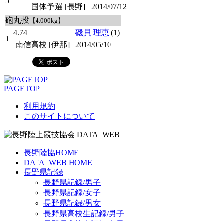
5
国体予選 [長野]
2014/07/12
砲丸投
【4.000kg】
4.74
磯貝 理恵
(1)
1
南信高校 [伊那]
2014/05/10
PAGETOP
利用規約
このサイトについて
長野陸協HOME
DATA_WEB HOME
長野県記録
長野県記録/男子
長野県記録/女子
長野県記録/男女
長野県高校生記録/男子