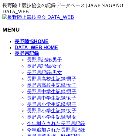
長野陸上競技協会の記録データベース | JAAF NAGANO
DATA_WEB
MENU
メ
長野陸協HOME
ニ
DATA_WEB HOME
長野県記録
ュ
長野県記録/男子
ー
長野県記録/女子
を
長野県記録/男女
飛
長野県高校生記録/男子
ば
長野県高校生記録/女子
す
長野県中学生記録/男子
長野県中学生記録/女子
長野県小学生記録/男子
長野県小学生記録/女子
長野県小学生記録/男女
今年樹立された長野県記録
今年追加された長野県記録