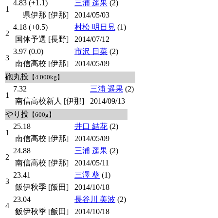
4.83 (+1.1)
三浦 遥果
(2)
1
県伊那 [伊那]
2014/05/03
4.18 (+0.5)
村松 明日見
(1)
2
国体予選 [長野]
2014/07/12
3.97 (0.0)
市沢 日菜
(2)
3
南信高校 [伊那]
2014/05/09
砲丸投
【4.000kg】
7.32
三浦 遥果
(2)
1
南信高校新人 [伊那]
2014/09/13
やり投
【600g】
25.18
井口 結花
(2)
1
南信高校 [伊那]
2014/05/09
24.88
三浦 遥果
(2)
2
南信高校 [伊那]
2014/05/11
23.41
三澤 葵
(1)
3
飯伊秋季 [飯田]
2014/10/18
23.04
長谷川 美波
(2)
4
飯伊秋季 [飯田]
2014/10/18