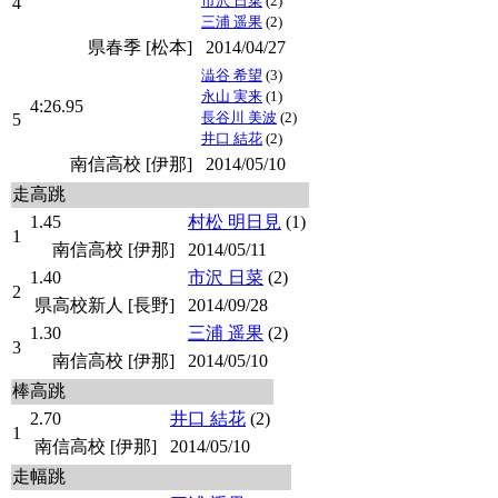
市沢 日菜
(2)
4
三浦 遥果
(2)
県春季 [松本]
2014/04/27
澁谷 希望
(3)
永山 実来
(1)
4:26.95
長谷川 美波
(2)
5
井口 結花
(2)
南信高校 [伊那]
2014/05/10
走高跳
1.45
村松 明日見
(1)
1
南信高校 [伊那]
2014/05/11
1.40
市沢 日菜
(2)
2
県高校新人 [長野]
2014/09/28
1.30
三浦 遥果
(2)
3
南信高校 [伊那]
2014/05/10
棒高跳
2.70
井口 結花
(2)
1
南信高校 [伊那]
2014/05/10
走幅跳