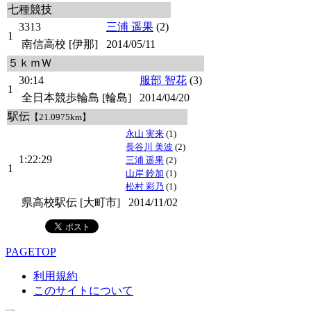
七種競技
3313
三浦 遥果
(2)
1
南信高校 [伊那]
2014/05/11
５ｋｍＷ
30:14
服部 智花
(3)
1
全日本競歩輪島 [輪島]
2014/04/20
駅伝
【21.0975km】
永山 実来
(1)
長谷川 美波
(2)
1:22:29
三浦 遥果
(2)
1
山岸 鈴加
(1)
松村 彩乃
(1)
県高校駅伝 [大町市]
2014/11/02
PAGETOP
利用規約
このサイトについて